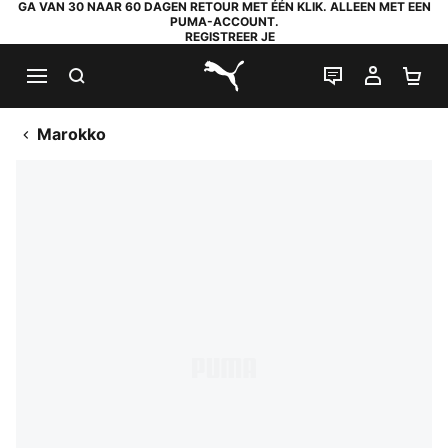
GA VAN 30 NAAR 60 DAGEN RETOUR MET ÉÉN KLIK. ALLEEN MET EEN
PUMA-ACCOUNT.
REGISTREER JE
ZOEKEN
LIVE CHAT
MIJN A
WI
PUMA.com
Marokko