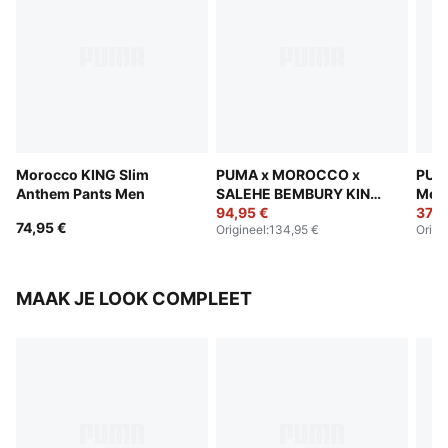
Morocco KING Slim
PUMA x MOROCCO x
PUM
Anthem Pants Men
SALEHE BEMBURY KING
Men
Track Pants Men
94,95 €
37,9
74,95 €
Origineel
:
134,95 €
Origi
MAAK JE LOOK COMPLEET