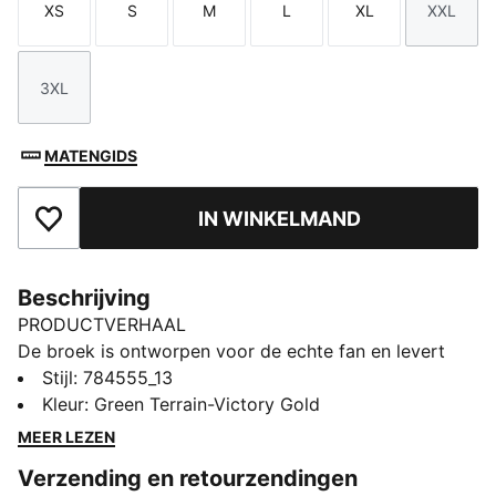
XS
S
M
L
XL
XXL
Maat
Maat
Maat
Maat
Maat
Maat
3XL
Maat
MATENGIDS
IN WINKELMAND
Toegevoegd aan favorieten
Beschrijving
PRODUCTVERHAAL
De broek is ontworpen voor de echte fan en levert
optimale prestaties door innovatieve stoffen te
Stijl
:
784555_13
combineren met een intelligent ontwerp; voor
Kleur
:
Green Terrain-Victory Gold
comfort, prestaties en stijl. Met de PUMATECH-
MEER LEZEN
collectie ervaar je de winnaarsgeest van Marokko,
Verzending en retourzendingen
gesteund door de geavanceerde innovatie van PUMA.