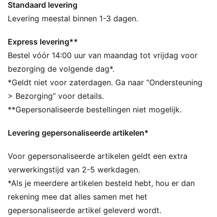
Standaard levering
ALLE INS EN OUTS
Gemaakt met minstens 20% gerecyclede materialen.
Levering meestal binnen 1-3 dagen.
DETAILS
Pasvorm: Normaal
Express levering**
Type hoofdmateriaal: Spacer
Bestel vóór 14:00 uur van maandag tot vrijdag voor
Elastische tailleband met trekkoorden aan de
bezorging de volgende dag*.
binnenkant
*Geldt niet voor zaterdagen. Ga naar “Ondersteuning
Lengte: Normaal
> Bezorging” voor details.
Taille: Gemiddeld
**Gepersonaliseerde bestellingen niet mogelijk.
Zakken: Zijzak
Levering gepersonaliseerde artikelen*
Voor gepersonaliseerde artikelen geldt een extra
verwerkingstijd van 2-5 werkdagen.
*Als je meerdere artikelen besteld hebt, hou er dan
rekening mee dat alles samen met het
gepersonaliseerde artikel geleverd wordt.