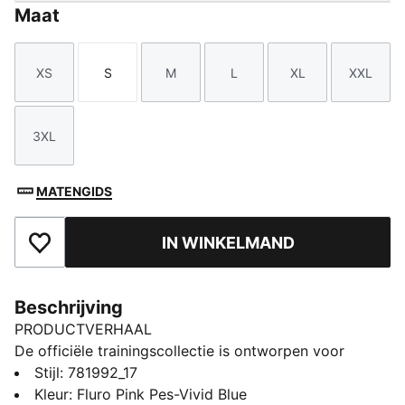
Maat
XS
S
M
L
XL
XXL
Maat
Maat
Maat
Maat
Maat
Maat
3XL
Maat
MATENGIDS
IN WINKELMAND
Toegevoegd aan favorieten
Beschrijving
PRODUCTVERHAAL
De officiële trainingscollectie is ontworpen voor
topprestaties en is gemaakt voor het seizoen-25/26.
Stijl
:
781992_17
Deze stukken worden gedragen door de profs en
Kleur
:
Fluro Pink Pes-Vivid Blue