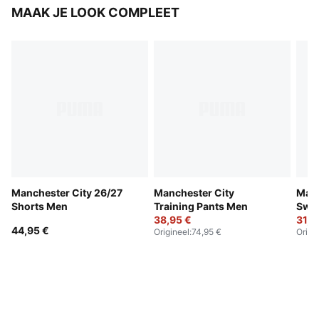
MAAK JE LOOK COMPLEET
Manchester City 26/27
Manchester City
Manc
Shorts Men
Training Pants Men
Swea
38,95 €
31,9
44,95 €
Origineel
:
74,95 €
Origi