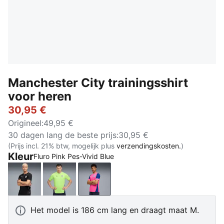
Manchester City trainingsshirt
voor heren
30,95 €
Origineel
:
49,95 €
30 dagen lang de beste prijs
:
30,95 €
(Prijs incl. 21% btw, mogelijk plus
verzendingskosten.
)
Kleur
Fluro Pink Pes-Vivid Blue
PUMA Black-PUMA Silver
Fizzy Apple-Blue Violet
Fluro Pink Pes-Vivid Blue
Het model is 186 cm lang en draagt maat M.