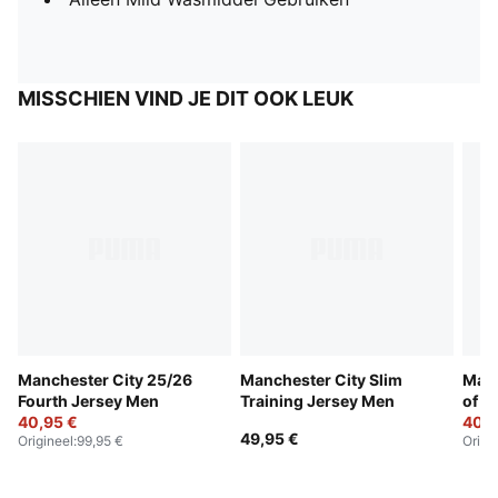
MISSCHIEN VIND JE DIT OOK LEUK
Manchester City 25/26
Manchester City Slim
Manc
Fourth Jersey Men
Training Jersey Men
of t
40,95 €
40,9
49,95 €
Origineel
:
99,95 €
Origi