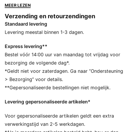
combineren geavanceerde materialen met een
MEER LEZEN
precieze pasvorm, om zo elke trainingssessie te
Verzending en retourzendingen
verbeteren. Deze collectie is ontworpen voor comfort,
Standaard levering
mobiliteit en clubtrots en zorgt ervoor dat spelers dag
in dag uit op hun best trainen.
Levering meestal binnen 1-3 dagen.
ALLE INS EN OUTS
dryCELL: zeer functionele materialen voeren het
Express levering**
zweet af van je huid, zodat je lichaam droog en
Bestel vóór 14:00 uur van maandag tot vrijdag voor
comfortabel blijft tijdens het sporten
bezorging de volgende dag*.
Gemaakt van 100% gerecycled materiaal, exclusief
*Geldt niet voor zaterdagen. Ga naar “Ondersteuning
afwerking en decoraties
> Bezorging” voor details.
DETAILS
**Gepersonaliseerde bestellingen niet mogelijk.
Pasvorm: Slank
Hoofdmateriaal 2: Dubbelzijdig jacquard
Levering gepersonaliseerde artikelen*
Hals: Ronde hals
Korte mouwen
Voor gepersonaliseerde artikelen geldt een extra
Lengte: Normaal
Gedragen door de spelers tijdens het seizoen 25/26
verwerkingstijd van 2-5 werkdagen.
Branding van de club en van PUMA