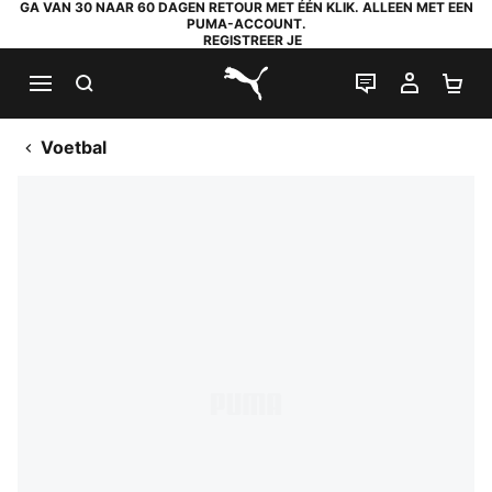
GA VAN 30 NAAR 60 DAGEN RETOUR MET ÉÉN KLIK. ALLEEN MET EEN
PUMA-ACCOUNT.
REGISTREER JE
ZOEKEN
LIVE CHAT
MIJN A
WI
PUMA.com
Voetbal