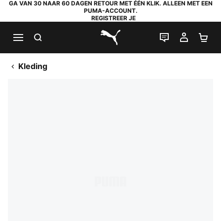
GA VAN 30 NAAR 60 DAGEN RETOUR MET ÉÉN KLIK. ALLEEN MET EEN
PUMA-ACCOUNT.
REGISTREER JE
ZOEKEN
LIVE CHAT
MIJN A
WI
PUMA.com
Kleding