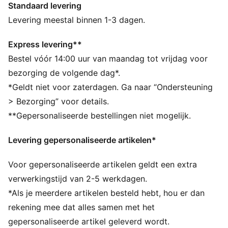
Standaard levering
mobiliteit en clubtrots en zorgt ervoor dat spelers dag
in dag uit op hun best trainen.
Levering meestal binnen 1-3 dagen.
ALLE INS EN OUTS
dryCELL: zeer functionele materialen voeren het
Express levering**
zweet af van je huid, zodat je lichaam droog en
Bestel vóór 14:00 uur van maandag tot vrijdag voor
comfortabel blijft tijdens het sporten
bezorging de volgende dag*.
Als onderdeel van het RE:FIBRE programma is dit
*Geldt niet voor zaterdagen. Ga naar “Ondersteuning
kledingstuk gemaakt met minstens 95% gerecyclede
> Bezorging” voor details.
materialen uit textielafval en andere gebruikte
**Gepersonaliseerde bestellingen niet mogelijk.
materialen
DETAILS
Levering gepersonaliseerde artikelen*
Pasvorm: Normaal
Hoofdmateriaal 2: Dubbelzijdig jacquard
Voor gepersonaliseerde artikelen geldt een extra
Hals: Ronde hals
Korte mouwen
verwerkingstijd van 2-5 werkdagen.
Lengte: Normaal
*Als je meerdere artikelen besteld hebt, hou er dan
Gedragen door de spelers tijdens het seizoen 25/26
rekening mee dat alles samen met het
Branding van de club en van PUMA
gepersonaliseerde artikel geleverd wordt.