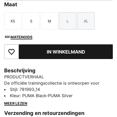
Maat
XS
S
M
L
XL
Maat
Maat
Maat
Maat
Maat
MATENGIDS
IN WINKELMAND
Toegevoegd aan favorieten
Beschrijving
PRODUCTVERHAAL
De officiële trainingscollectie is ontworpen voor
topprestaties en is gemaakt voor het seizoen-25/26.
Stijl
:
781993_14
Deze stukken worden gedragen door de profs en
Kleur
:
PUMA Black-PUMA Silver
combineren geavanceerde materialen met een
MEER LEZEN
precieze pasvorm, om zo elke trainingssessie te
Verzending en retourzendingen
verbeteren. Deze collectie is ontworpen voor comfort,