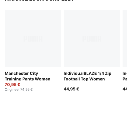
Manchester City
IndividualBLAZE 1/4 Zip
Indi
Training Pants Women
Football Top Women
Pan
70,95 €
44,95 €
44,9
Origineel
:
74,95 €