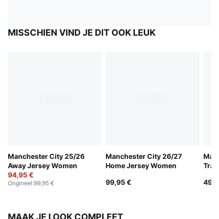
MISSCHIEN VIND JE DIT OOK LEUK
Manchester City 25/26
Manchester City 26/27
Manc
Away Jersey Women
Home Jersey Women
Trai
94,95 €
99,95 €
49,9
Origineel
:
99,95 €
MAAK JE LOOK COMPLEET