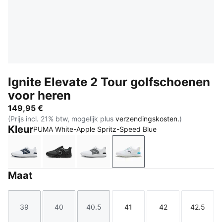
Ignite Elevate 2 Tour golfschoenen
voor heren
149,95 €
(Prijs incl. 21% btw, mogelijk plus
verzendingskosten.
)
Kleur
PUMA White-Apple Spritz-Speed Blue
PUMA White-Deep Navy-PUMA Silver
PUMA Black-PUMA Black-PUMA Black
PUMA White-Slate Sky-PUMA Bla
PUMA White-Apple Sprit
Maat
39
40
40.5
41
42
42.5
Maat
Maat
Maat
Maat
Maat
Maat