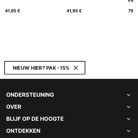
Pant
41,95 €
41,95 €
79,9
NIEUW HIER? PAK -15%
ONDERSTEUNING
OVER
BLIJF OP DE HOOGTE
ONTDEKKEN