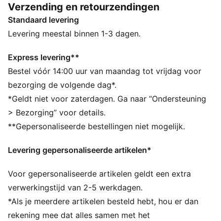
Verzending en retourzendingen
vergroten. Met de PWRSADDLE die je voet
Standaard levering
ondersteunt, voel je je vergrendeld en klaar om te
lanceren, en van elk schot een gamechanger te maken.
Levering meestal binnen 1-3 dagen.
ALLE INS EN OUTS
IGNITEFOAM: Revolutionair PU-schuim dat zorgt voor
Express levering**
energieteruggave, responsief comfort en superieur
Bestel vóór 14:00 uur van maandag tot vrijdag voor
instapcomfort
bezorging de volgende dag*.
DETAILS
*Geldt niet voor zaterdagen. Ga naar “Ondersteuning
Breedte: Normaal
> Bezorging” voor details.
Type neus: Rond
**Gepersonaliseerde bestellingen niet mogelijk.
Sluiting: Veters
waterdicht bovenwerk voor 1 jaar
Levering gepersonaliseerde artikelen*
Type hak: Plat
Voor gepersonaliseerde artikelen geldt een extra
verwerkingstijd van 2-5 werkdagen.
*Als je meerdere artikelen besteld hebt, hou er dan
rekening mee dat alles samen met het