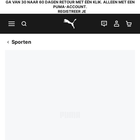
GA VAN 30 NAAR 60 DAGEN RETOUR MET ÉÉN KLIK. ALLEEN MET EEN
PUMA-ACCOUNT.
REGISTREER JE
ZOEKEN
LIVE CHAT
MIJN A
WI
PUMA.com
Sporten