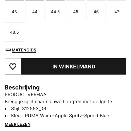
43
44
44.5
45
46
47
Maat
Maat
Maat
Maat
Maat
Maat
48.5
Maat
MATENGIDS
IN WINKELMAND
Toegevoegd aan favorieten
Beschrijving
PRODUCTVERHAAL
Breng je spel naar nieuwe hoogten met de Ignite
Elevate 2 — waar kracht en precisie samenkomen. De
Stijl
:
312553_06
ultra-ondersteunende tussenzool is voorzien van
Kleur
:
PUMA White-Apple Spritz-Speed Blue
FLOATPLATE technology, die helpt de middenvoet te
MEER LEZEN
stabiliseren en de torsiestijfheid bij elke swing te