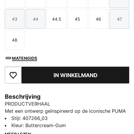
Maat
Maat
Maat
Maat
Maat
Maat
43
44
44.5
45
46
47
Maat
Maat
Maat
Maat
Maat
Maat
48
Maat
MATENGIDS
IN WINKELMAND
Toegevoegd aan favorieten
Beschrijving
PRODUCTVERHAAL
Met een ontwerp geïnspireerd op de iconische PUMA
Harambee hardloopspikes uit de jaren 2000, is de H-
Stijl
:
407266_03
Street een tijdloos icoon. Deze H-Street mesh
Kleur
:
Buttercream-Gum
sneakers hebben extra textuur en een geborduurde