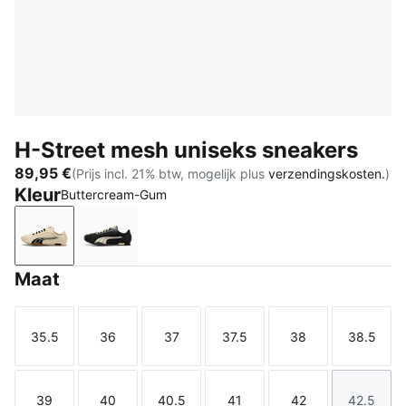
H-Street mesh uniseks sneakers
89,95 €
(Prijs incl. 21% btw, mogelijk plus
verzendingskosten.
)
Kleur
Buttercream-Gum
Buttercream-Gum
PUMA Black-Buttercream
Maat
35.5
36
37
37.5
38
38.5
Maat
Maat
Maat
Maat
Maat
Maat
39
40
40.5
41
42
42.5