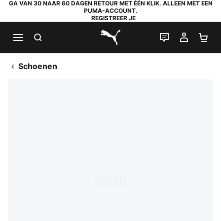
GA VAN 30 NAAR 60 DAGEN RETOUR MET ÉÉN KLIK. ALLEEN MET EEN
PUMA-ACCOUNT.
REGISTREER JE
ZOEKEN
LIVE CHAT
MIJN A
WI
PUMA.com
Schoenen