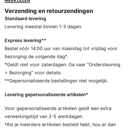
MEER LEZEN
PUMA Formstrip.
Verzending en retourzendingen
ALLE INS EN OUTS
Standaard levering
Het bovenwerk van de schoenen is gemaakt met
minstens 20% gerecyclede materialen
Levering meestal binnen 1-3 dagen.
DETAILS
Ontworpen voor: Lifestyle van PUMA
Express levering**
Breedte: Normaal
Bestel vóór 14:00 uur van maandag tot vrijdag voor
Sluiting: Veters
bezorging de volgende dag*.
Type hak: Plat
*Geldt niet voor zaterdagen. Ga naar “Ondersteuning
Kenmerkende PUMA-ontwerpelementen
> Bezorging” voor details.
Voorgevormd voetbed
**Gepersonaliseerde bestellingen niet mogelijk.
Levering gepersonaliseerde artikelen*
Voor gepersonaliseerde artikelen geldt een extra
verwerkingstijd van 2-5 werkdagen.
*Als je meerdere artikelen besteld hebt, hou er dan