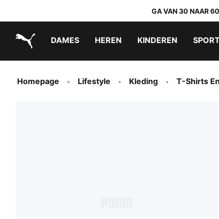
GA VAN 30 NAAR 6
DAMES
HEREN
KINDEREN
SPOR
PUMA.com
PUMA x TRANSFORMERS
PUMA x DORA THE EXPLORER
Makkelijk aan te trekken schoenen
Homepage
Lifestyle
Kleding
T-Shirts E