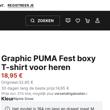
REGISTREER JE
NT.
ZOEKEN
LIVE CHAT
FAVORIETEN 0
WINKELW
MIJ
Graphic PUMA Fest boxy
T-shirt voor heren
18,95 €
Origineel
:
32,95 €
30 dagen lang de beste prijs
:
14,95 €
(Prijs incl. 21% btw, mogelijk plus
verzendingskosten.
)
Kleur
:
Uitverkocht
Alpine Snow
Het model is 184 cm lang en draagt maat M.