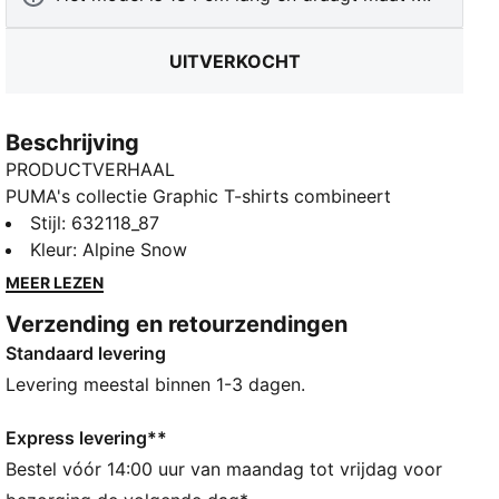
UITVERKOCHT
Beschrijving
PRODUCTVERHAAL
PUMA's collectie Graphic T-shirts combineert
creatieve afbeeldingen met een eenvoudige stijl en
Stijl
:
632118_87
creëert comfortabele stukken die een statement
Kleur
:
Alpine Snow
maken. Van abstracte patronen tot iconische logo's:
MEER LEZEN
elk ontwerp geeft er een unieke draai aan. Waar de
Verzending en retourzendingen
dag je ook heen brengt, deze afbeeldingen geven je
Standaard levering
look een coole nonchalance.
ALLE INS EN OUTS
Levering meestal binnen 1-3 dagen.
Gemaakt met minstens 20% gerecycled katoen.
DETAILS
Express levering**
Pasvorm: Boxy
Bestel vóór 14:00 uur van maandag tot vrijdag voor
Hoofdmateriaal 2: Single jersey