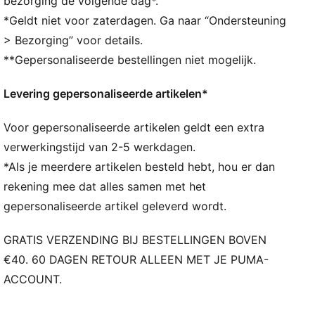
bezorging de volgende dag*.
Hals: Ronde hals
*Geldt niet voor zaterdagen. Ga naar “Ondersteuning
Korte mouwen
> Bezorging” voor details.
Lengte: Normaal
**Gepersonaliseerde bestellingen niet mogelijk.
Levering gepersonaliseerde artikelen*
Voor gepersonaliseerde artikelen geldt een extra
verwerkingstijd van 2-5 werkdagen.
*Als je meerdere artikelen besteld hebt, hou er dan
rekening mee dat alles samen met het
gepersonaliseerde artikel geleverd wordt.
GRATIS VERZENDING BIJ BESTELLINGEN BOVEN
€40. 60 DAGEN RETOUR ALLEEN MET JE PUMA-
ACCOUNT.