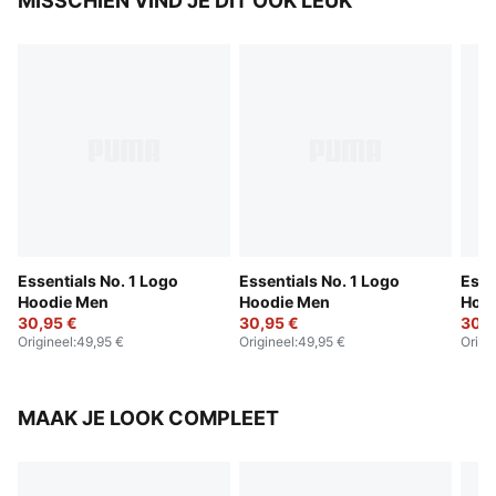
MISSCHIEN VIND JE DIT OOK LEUK
Essentials No. 1 Logo
Essentials No. 1 Logo
Esse
Hoodie Men
Hoodie Men
Hoo
30,95 €
30,95 €
30,9
Origineel
:
49,95 €
Origineel
:
49,95 €
Origi
MAAK JE LOOK COMPLEET