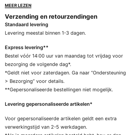
manchetten en zoom. Straal je unieke stijl uit en maak
MEER LEZEN
elk moment onvergetelijk met PUMA.
Verzending en retourzendingen
ALLE INS EN OUTS
Standaard levering
Gemaakt van minstens 50% gerecyclede materialen
DETAILS
Levering meestal binnen 1-3 dagen.
Normale pasvorm
Fleece
Express levering**
Normale lengte
Bestel vóór 14:00 uur van maandag tot vrijdag voor
Met capuchon
bezorging de volgende dag*.
Met lange mouwen
*Geldt niet voor zaterdagen. Ga naar “Ondersteuning
Kangoeroezak
> Bezorging” voor details.
PUMA-merkdetails
**Gepersonaliseerde bestellingen niet mogelijk.
Levering gepersonaliseerde artikelen*
Voor gepersonaliseerde artikelen geldt een extra
verwerkingstijd van 2-5 werkdagen.