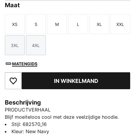
Maat
XS
S
M
L
XL
XXL
Maat
Maat
Maat
Maat
Maat
Maat
3XL
4XL
Maat
Maat
MATENGIDS
IN WINKELMAND
Toegevoegd aan favorieten
Beschrijving
PRODUCTVERHAAL
Blijf moeiteloos cool met deze veelzijdige hoodie.
Perfect voor elk avontuur met het iconische PUMA
Stijl
:
682570_16
No. 1 logo, de verstelbare capuchon en geribde
Kleur
:
New Navy