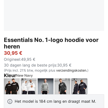
Essentials No. 1-logo hoodie voor
heren
30,95 €
Origineel
:
49,95 €
30 dagen lang de beste prijs
:
30,95 €
(Prijs incl. 21% btw, mogelijk plus
verzendingskosten.
)
Kleur
New Navy
PUMA Black
PUMA White
Medium Gray Heather
Dark Gray Heather
New Navy
Het model is 184 cm lang en draagt maat M.