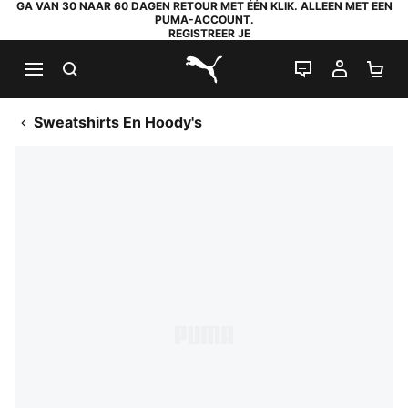
GA VAN 30 NAAR 60 DAGEN RETOUR MET ÉÉN KLIK. ALLEEN MET EEN
PUMA-ACCOUNT.
REGISTREER JE
ZOEKEN
LIVE CHAT
MIJN A
WI
PUMA.com
Sweatshirts En Hoody's