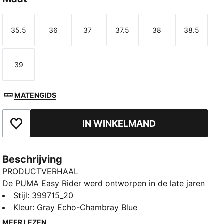
35.5
36
37
37.5
38
38.5
Maat
Maat
Maat
Maat
Maat
Maat
39
Maat
MATENGIDS
IN WINKELMAND
Toegevoegd aan favorieten
Beschrijving
PRODUCTVERHAAL
De PUMA Easy Rider werd ontworpen in de late jaren
70, toen hardlopen zijn overstap maakte van de
Stijl
:
399715_20
atletiekbaan naar de straat. Vandaag is hij er weer
Kleur
:
Gray Echo-Chambray Blue
met nog hetzelfde klassieke slanke profiel en vintage
MEER LEZEN