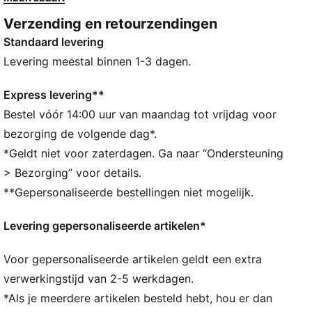
vibes. Deze versie met een bovenwerk van textiel en
Verzending en retourzendingen
suède overlays wordt vast en zeker je
Standaard levering
lievelingsschoen om je alledaagse looks wat retrostijl
mee te geven.
Levering meestal binnen 1-3 dagen.
DETAILS
Normale pasvorm
Express levering**
Bovenwerk van verschillende stoffen
Bestel vóór 14:00 uur van maandag tot vrijdag voor
Synthetische overlay op de schacht
bezorging de volgende dag*.
Suède overlays op de neus, hiel en wreef
*Geldt niet voor zaterdagen. Ga naar “Ondersteuning
Vetersluiting
> Bezorging” voor details.
EVA-tussenzool
**Gepersonaliseerde bestellingen niet mogelijk.
Rubberen buitenzool
Met folie bedrukt PUMA Easy Rider-logo
Levering gepersonaliseerde artikelen*
PUMA voor jongeren: Aanbevolen voor oudere
kinderen tussen 8 en 16 jaar
Voor gepersonaliseerde artikelen geldt een extra
verwerkingstijd van 2-5 werkdagen.
*Als je meerdere artikelen besteld hebt, hou er dan