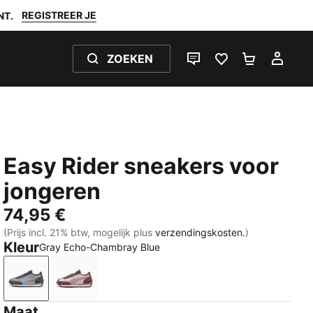
REGISTREER JE
NT.
ZOEKEN
LIVE CHAT
FAVORIETEN 0
WINKELW
MIJ
Easy Rider sneakers voor
jongeren
74,95 €
(Prijs incl. 21% btw, mogelijk plus
verzendingskosten.
)
Kleur
Gray Echo-Chambray Blue
Gray Echo-Chambray Blue
Powder Pink-Dusky Rosewood
Maat