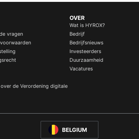
OVER
Wat is HYROX?
lde vragen
Bedrijf
 voorwaarden
Bedrijfsnieuws
telling
Investeerders
gsrecht
Duurzaamheid
Vacatures
 over de Verordening digitale
BELGIUM