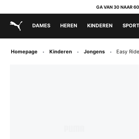
GA VAN 30 NAAR 6
DAMES
HEREN
KINDEREN
SPOR
PUMA.com
PUMA x TRANSFORMERS
PUMA x DORA THE EXPLORER
Makkelijk aan te trekken schoenen
Homepage
Kinderen
Jongens
Easy Rid