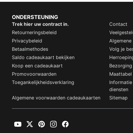
ONDERSTEUNING
Trek hier uw contract in.
Contact
Retourneringsbeleid
Veelgeste
Privacybeleid
Algemene
Betaalmethodes
Volg je bes
Saldo cadeaukaart bekijken
Herroepin
Koop een cadeaukaart
Bezorging
Promovoorwaarden
Maattabel
Toegankelijkheidsverklaring
Informatie
diensten
Algemene voorwaarden cadeaukaarten
Sitemap
YouTube
Twitter
Pinterest
Instagram
Facebook