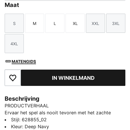
Maat
S
M
L
XL
XXL
3XL
Maat
Maat
Maat
Maat
Maat
Maat
4XL
Maat
MATENGIDS
IN WINKELMAND
Toegevoegd aan favorieten
Beschrijving
PRODUCTVERHAAL
Ervaar het spel als nooit tevoren met het zachte
opgeborstelde CLOUDSPUN materiaal.
Stijl
:
628855_02
Prestatiegerichte kraag, gelijmde borstzak en
Kleur
:
Deep Navy