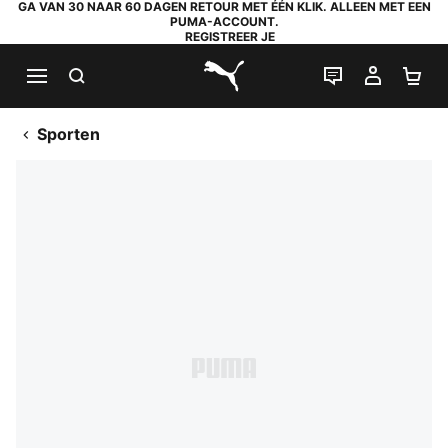
GA VAN 30 NAAR 60 DAGEN RETOUR MET ÉÉN KLIK. ALLEEN MET EEN
PUMA-ACCOUNT.
REGISTREER JE
ZOEKEN
LIVE CHAT
MIJN A
WI
PUMA.com
Sporten