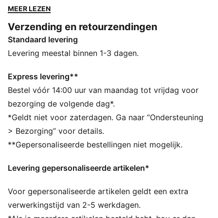
vochtafvoerende vierwegstretch die je op je best
MEER LEZEN
houdt. Gestroomlijnde merkdetails voegen een vleugje
Verzending en retourzendingen
klasse toe.
Standaard levering
ALLE INS EN OUTS
dryCELL: prestatietechnologie ontworpen om vocht
Levering meestal binnen 1-3 dagen.
van het lichaam af te voeren en je tijdens het sporten
vrij te houden van zweet
Express levering**
CLOUDSPUN: deze stof is speciaal samengesteld van
Bestel vóór 14:00 uur van maandag tot vrijdag voor
een mix van hoogwaardig poly/spandex en voldoet
bezorging de volgende dag*.
aan de hoogste prestatienormen, terwijl het toch
*Geldt niet voor zaterdagen. Ga naar “Ondersteuning
aanvoelt als ultrazacht katoen
> Bezorging” voor details.
Gemaakt met minstens 50% gerecyclede materialen.
**Gepersonaliseerde bestellingen niet mogelijk.
DETAILS
Normale pasvorm
Levering gepersonaliseerde artikelen*
Hoofdmateriaal 2: Interlock
Normale lengte
Voor gepersonaliseerde artikelen geldt een extra
Kraag
Kwartrits
verwerkingstijd van 2-5 werkdagen.
Lange mouwen