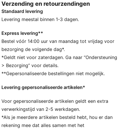
Verzending en retourzendingen
altijd goed voorbereid bent, van warming-up tot
Standaard levering
cooling-down. PUMA-comfort opnieuw gedefinieerd.
ALLE INS EN OUTS
Levering meestal binnen 1-3 dagen.
dryCELL: prestatietechnologie ontworpen om vocht
van het lichaam af te voeren en je tijdens het sporten
Express levering**
vrij te houden van zweet
Bestel vóór 14:00 uur van maandag tot vrijdag voor
Gemaakt met minstens 50% gerecyclede materialen.
bezorging de volgende dag*.
DETAILS
*Geldt niet voor zaterdagen. Ga naar “Ondersteuning
Pasvorm: Normaal
> Bezorging” voor details.
Hoofdmateriaal 2: Spacer
**Gepersonaliseerde bestellingen niet mogelijk.
Met capuchon
Lange mouwen
Levering gepersonaliseerde artikelen*
Lengte: Normaal
Voor gepersonaliseerde artikelen geldt een extra
verwerkingstijd van 2-5 werkdagen.
*Als je meerdere artikelen besteld hebt, hou er dan
rekening mee dat alles samen met het