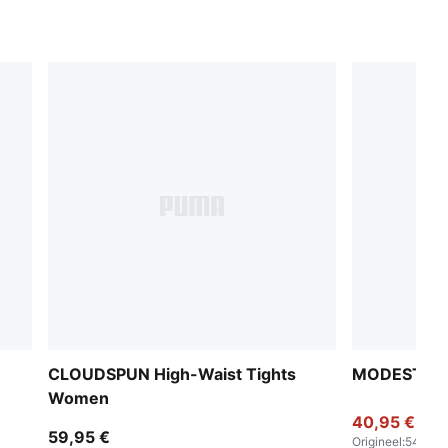
CLOUDSPUN High-Waist Tights
MODEST Jo
Women
40,95 €
59,95 €
Origineel
:
54,95 €