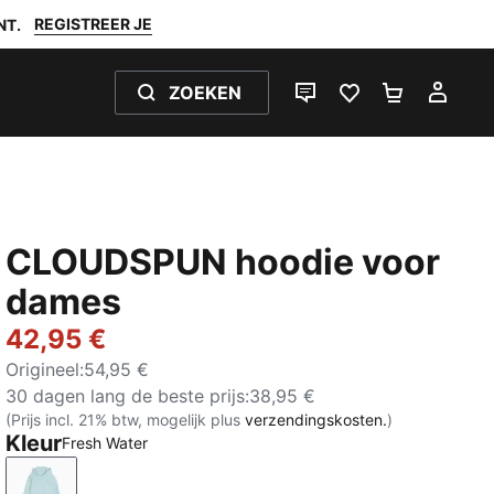
REGISTREER JE
NT.
ZOEKEN
LIVE CHAT
FAVORIETEN 0
WINKELW
MIJ
CLOUDSPUN hoodie voor
dames
42,95 €
Origineel
:
54,95 €
30 dagen lang de beste prijs
:
38,95 €
(Prijs incl. 21% btw, mogelijk plus
verzendingskosten.
)
Kleur
Fresh Water