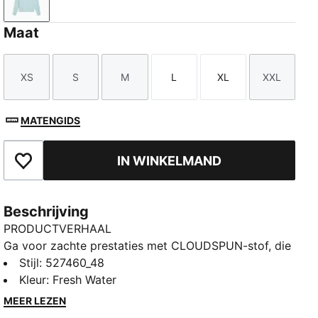
Fresh Water
Maat
XS
S
M
L
XL
XXL
Maat
Maat
Maat
Maat
Maat
Maat
MATENGIDS
IN WINKELMAND
Toegevoegd aan favorieten
Beschrijving
PRODUCTVERHAAL
Ga voor zachte prestaties met CLOUDSPUN-stof, die
ongeëvenaarde stretch en zweetafvoerende
Stijl
:
527460_48
dryCELL-technologie biedt. Deze hoodie, ontworpen
Kleur
:
Fresh Water
om veelzijdig te zijn, heeft een normale pasvorm en
MEER LEZEN
een elastische tailleband van dezelfde stof, zodat je