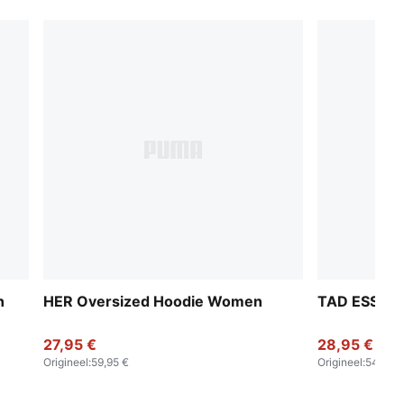
n
HER Oversized Hoodie Women
TAD ESSEN
27,95 €
28,95 €
Origineel
:
59,95 €
Origineel
:
54,95 €