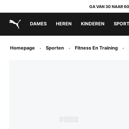
GA VAN 30 NAAR 6
DAMES
HEREN
KINDEREN
SPOR
PUMA.com
PUMA x TRANSFORMERS
PUMA x DORA THE EXPLORER
Makkelijk aan te trekken schoenen
Homepage
Sporten
Fitness En Training