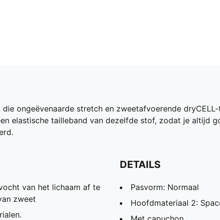
 die ongeëvenaarde stretch en zweetafvoerende dryCELL-
een elastische tailleband van dezelfde stof, zodat je altij
erd.
DETAILS
ocht van het lichaam af te
Pasvorm: Normaal
 van zweet
Hoofdmateriaal 2: Spac
ialen.
Met capuchon