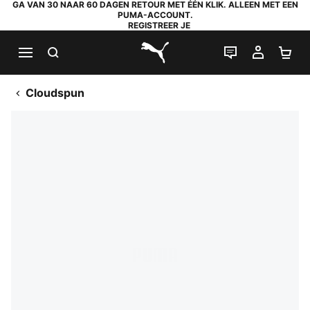
GA VAN 30 NAAR 60 DAGEN RETOUR MET ÉÉN KLIK. ALLEEN MET EEN
PUMA-ACCOUNT.
REGISTREER JE
ZOEKEN
LIVE CHAT
MIJN A
WI
PUMA.com
Cloudspun