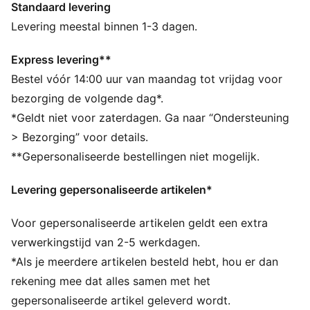
Standaard levering
ALLE INS EN OUTS
VOCHTBEHEERSING: Technische dryCELL-materialen
Levering meestal binnen 1-3 dagen.
voeren vocht van de huid af zodat je droog en
comfortabel blijft
Express levering**
PREMIUM COMFORT + PASVORM: Superzachte
Bestel vóór 14:00 uur van maandag tot vrijdag voor
CLOUDSPUN-materialen combineren een
bezorging de volgende dag*.
prestatiegericht ontwerp met viervoudige stretch voor
*Geldt niet voor zaterdagen. Ga naar “Ondersteuning
meer bewegingsvrijheid en comfort
> Bezorging” voor details.
Gemaakt met minstens 30% gerecyclede materialen.
**Gepersonaliseerde bestellingen niet mogelijk.
DETAILS
Pasvorm: Slank
Levering gepersonaliseerde artikelen*
Type hoofdmateriaal: Geribbeld
Hals: Ronde hals
Voor gepersonaliseerde artikelen geldt een extra
Korte mouwen
Lengte: Kort
verwerkingstijd van 2-5 werkdagen.
*Als je meerdere artikelen besteld hebt, hou er dan
rekening mee dat alles samen met het
gepersonaliseerde artikel geleverd wordt.