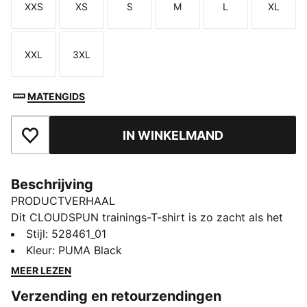
XXS
XS
S
M
L
XL
Maat
Maat
Maat
Maat
Maat
Maat
XXL
3XL
Maat
Maat
MATENGIDS
IN WINKELMAND
Toegevoegd aan favorieten
Beschrijving
PRODUCTVERHAAL
Dit CLOUDSPUN trainings-T-shirt is zo zacht als het
maar kan, met viervoudige stretch, vochtregulatie en
Stijl
:
528461_01
een cropped snit die met je meebeweegt. Met de
Kleur
:
PUMA Black
koorden aan de zijkant kun je de pasvorm aanpassen.
MEER LEZEN
Jij bent overal klaar voor, of je nu yoga doet of je
Verzending en retourzendingen
door je laatste ronde heen zwoegt.