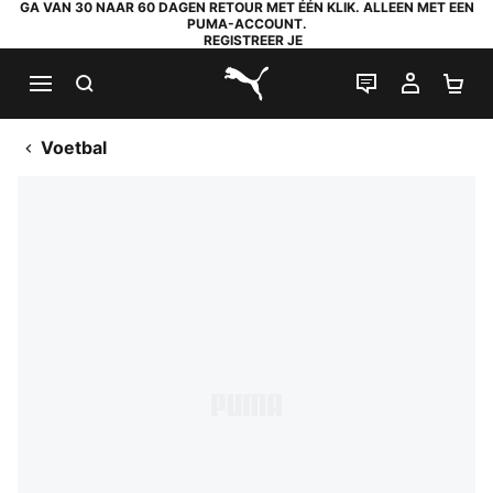
GA VAN 30 NAAR 60 DAGEN RETOUR MET ÉÉN KLIK. ALLEEN MET EEN
PUMA-ACCOUNT.
REGISTREER JE
ZOEKEN
LIVE CHAT
MIJN A
WI
PUMA.com
Voetbal