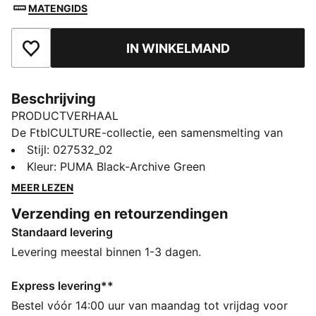
MATENGIDS
IN WINKELMAND
Toegevoegd aan favorieten
Beschrijving
PRODUCTVERHAAL
De FtblCULTURE-collectie, een samensmelting van
mode en voetbal, viert het erfgoed en de tijdloze stijl
Stijl
:
027532_02
van de club. Deze Borussia Mönchengladbach pet is
Kleur
:
PUMA Black-Archive Green
voorzien van het clubembleem en een metalen clip
MEER LEZEN
voor een verstelbare pasvorm.
Verzending en retourzendingen
DETAILS
Standaard levering
Ontworpen voor: Lifestyle van PUMA
Gebogen klep
Levering meestal binnen 1-3 dagen.
Verstelbare sluiting met metalen clip voor een
persoonlijke pasvorm
Express levering**
Geborduurd clubembleem op het voorpaneel
Bestel vóór 14:00 uur van maandag tot vrijdag voor