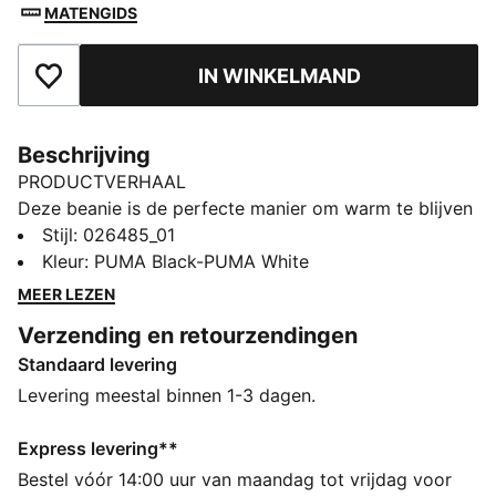
MATENGIDS
IN WINKELMAND
Toegevoegd aan favorieten
Beschrijving
PRODUCTVERHAAL
Deze beanie is de perfecte manier om warm te blijven
en je team te vertegenwoordigen. Deze beanie is
Stijl
:
026485_01
ontworpen voor zowel stijl als comfort, en toont trots
Kleur
:
PUMA Black-PUMA White
de kleuren van je club, zodat je het hele jaar door je
MEER LEZEN
steun kunt laten zien. Of je nu vanaf de tribune
Verzending en retourzendingen
aanmoedigt of de kou trotseert, met deze muts laat je
Standaard levering
altijd zien hoe trouw je bent, bij wat voor weer ook.
ALLE INS EN OUTS
Levering meestal binnen 1-3 dagen.
Gemaakt met minstens 50% gerecyclede materialen.
DETAILS
Express levering**
Officieel erkend product
Bestel vóór 14:00 uur van maandag tot vrijdag voor