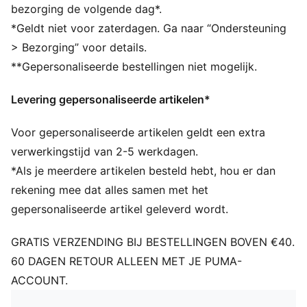
Geribbelde gebreide beanie met boord
bezorging de volgende dag*.
Omgeslagen rand
*Geldt niet voor zaterdagen. Ga naar “Ondersteuning
Geborduurd PUMA Cat-logo op de zijrand
> Bezorging” voor details.
Fleece voering
**Gepersonaliseerde bestellingen niet mogelijk.
Clubwapen als geweven label op de voorrand
PUMA voor jongeren: aanbevolen voor oudere
Levering gepersonaliseerde artikelen*
kinderen tussen 8 en 16 jaar
Voor gepersonaliseerde artikelen geldt een extra
verwerkingstijd van 2-5 werkdagen.
*Als je meerdere artikelen besteld hebt, hou er dan
rekening mee dat alles samen met het
gepersonaliseerde artikel geleverd wordt.
GRATIS VERZENDING BIJ BESTELLINGEN BOVEN €40.
60 DAGEN RETOUR ALLEEN MET JE PUMA-
ACCOUNT.