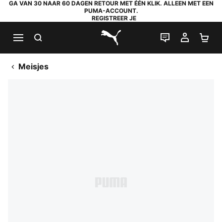
GA VAN 30 NAAR 60 DAGEN RETOUR MET ÉÉN KLIK. ALLEEN MET EEN
PUMA-ACCOUNT.
REGISTREER JE
ZOEKEN
LIVE CHAT
MIJN A
WI
PUMA.com
Meisjes