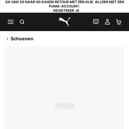
GA VAN 30 NAAR 60 DAGEN RETOUR MET ÉÉN KLIK. ALLEEN MET EEN
PUMA-ACCOUNT.
REGISTREER JE
ZOEKEN
LIVE CHAT
MIJN A
WI
PUMA.com
Schoenen