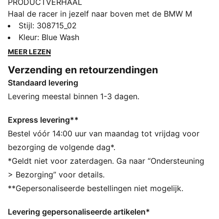
PRODUCTVERHAAL
Haal de racer in jezelf naar boven met de BMW M
Motorsport-schoenen van PUMA. Ze hebben een
Stijl
:
308715_02
bovenwerk van textiel, een synthetische Formstrip en
Kleur
:
Blue Wash
een KinderFit®-binnenzool voor een perfecte
MEER LEZEN
pasvorm. De verstelbare klittenbandsluiting zorgt voor
Verzending en retourzendingen
optimaal comfort, terwijl het PUMA-merklogo de
Standaard levering
dynamische touch toevoegt.
ALLE INS EN OUTS
Levering meestal binnen 1-3 dagen.
Het bovenwerk van de schoenen is gemaakt van
minstens 20% gerecyclede materialen
Express levering**
DETAILS
Bestel vóór 14:00 uur van maandag tot vrijdag voor
Normale breedte
bezorging de volgende dag*.
Synthetisch bovenwerk
*Geldt niet voor zaterdagen. Ga naar “Ondersteuning
Elastische veters en klittenbandsluiting voor snel aan-
> Bezorging” voor details.
en uittrekken
**Gepersonaliseerde bestellingen niet mogelijk.
Formstrip van synthetisch materiaal
PUMA-merkdetails op de wreef, tongwebbing, hiel en
Levering gepersonaliseerde artikelen*
binnenzool