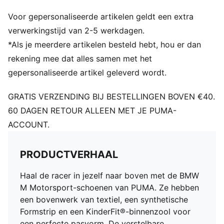
Verstelbare klittenbandsluiting gecombineerd met
Voor gepersonaliseerde artikelen geldt een extra
elastische veters voor een optimale pasvorm
KinderFit-inlegzoolprint voor de juiste pasvorm
verwerkingstijd van 2-5 werkdagen.
PUMA voor peuters: aanbevolen voor peuters tussen
*Als je meerdere artikelen besteld hebt, hou er dan
de 0 en 4 jaar
rekening mee dat alles samen met het
gepersonaliseerde artikel geleverd wordt.
GRATIS VERZENDING BIJ BESTELLINGEN BOVEN €40.
60 DAGEN RETOUR ALLEEN MET JE PUMA-
ACCOUNT.
PRODUCTVERHAAL
Haal de racer in jezelf naar boven met de BMW
M Motorsport-schoenen van PUMA. Ze hebben
een bovenwerk van textiel, een synthetische
Formstrip en een KinderFit®-binnenzool voor
een perfecte pasvorm. De verstelbare