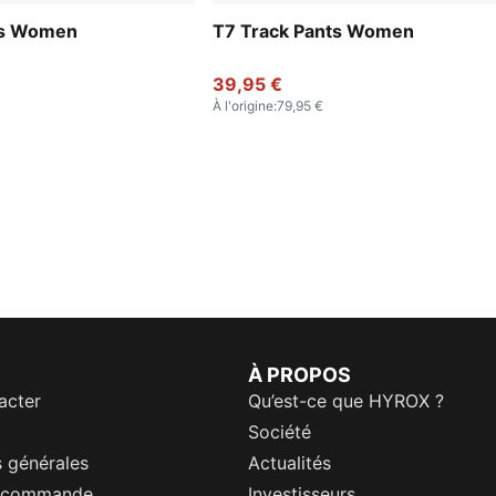
ts Women
T7 Track Pants Women
39,95 €
À l'origine
:
79,95 €
À PROPOS
acter
Qu’est-ce que HYROX ?
Société
 générales
Actualités
a commande
Investisseurs