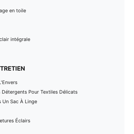
age en toile
lair intégrale
TRETIEN
L'Envers
 Détergents Pour Textiles Délicats
 Un Sac À Linge
tures Éclairs