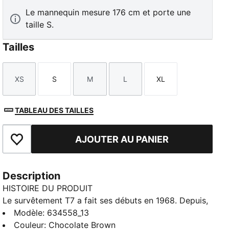
Le mannequin mesure 176 cm et porte une
taille S.
Tailles
XS
S
M
L
XL
Taille
Taille
Taille
Taille
Taille
TABLEAU DES TAILLES
AJOUTER AU PANIER
Ajouter aux favoris
Description
HISTOIRE DU PRODUIT
Le survêtement T7 a fait ses débuts en 1968. Depuis,
il n'a cessé de bousculer les codes établis. Avec ses
Modèle
:
634558_13
panneaux latéraux emblématiques, ses lignes épurées
Couleur
:
Chocolate Brown