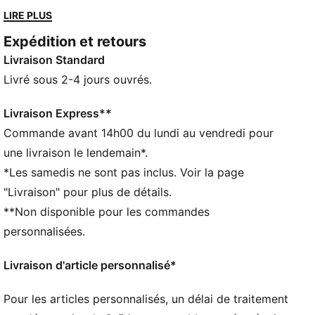
et son ADN PUMA inimitable, le T7 a atteint le statut
LIRE PLUS
d’icône. Cette saison, nous avons étoffé ce classique
Expédition et retours
avec une palette de couleurs modernes, une gamme
Livraison Standard
de coupes courtes et décontractées et un logo PUMA
Cat oversize pour encore plus de caractère. Cette
Livré sous 2-4 jours ouvrés.
veste de survêtement est dotée de manches
volumineuses pour un look tendance.
Livraison Express**
CARACTÉRISTIQUES + AVANTAGES
Commande avant 14h00 du lundi au vendredi pour
PROTECTION CONTRE LE VENT : Confectionné à
une livraison le lendemain*.
partir de matières techniques windCELL pour te
*Les samedis ne sont pas inclus. Voir la page
protéger du vent et te garder bien au sec et au chaud
"Livraison" pour plus de détails.
Confectionné avec un minimum de 90 % de matériaux
**Non disponible pour les commandes
recyclés
DÉTAILS
personnalisées.
Coupe : Décontractée
Matière principale : Tissage en toile
Livraison d'article personnalisé*
Col : Col montant
Manches longues
Pour les articles personnalisés, un délai de traitement