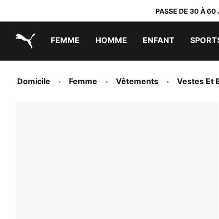
PASSE DE 30 À 60
FEMME
HOMME
ENFANT
SPORT
PUMA.com
PUMA x TRANSFORMERS
PUMA x DORA THE EXPLORER
Chaussures faciles à enfiler
Vêtements à moins de 40 €
Domicile
Femme
Vêtements
Vestes Et 