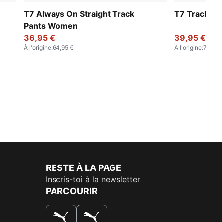
T7 Always On Straight Track
T7 Track P
Pants Women
36,95 €
39,95 €
À l'origine
:
64,95 €
À l'origine
:
79,95 
RESTE À LA PAGE
Inscris-toi à la newsletter
PARCOURIR