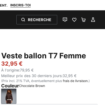
INSCRIS-TOI
ENT.
RECHERCHE
LIVE CHAT
FAVORIS 0
PANIER 0
MON
Veste ballon T7 Femme
32,95 €
À l'origine
:
79,95 €
Meilleur prix des 30 derniers jours
:
32,95 €
(Prix incl. 21% TVA, éventuellement plus
frais de livraison.
)
Couleur
Chocolate Brown
Chocolate Brown