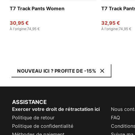
T7 Track Pants Women
T7 Track Pan
30,95 €
32,95 €
À l'origine
:
74,95 €
À l'origine
:
74,95 €
NOUVEAU ICI ? PROFITE DE -15%
ASSISTANCE
Exercer votre droit de rétractation ici
Nous cont
Politique de retour
FAQ
Politique de confidentialité
Conditions
Méthodes de paiement
Suivre m