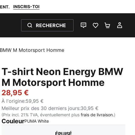
INSCRIS-TOI
ENT.
RECHERCHE
LIVE CHAT
FAVORIS 0
PANIER 0
MON
y BMW M Motorsport Homme
T-shirt Neon Energy BMW
M Motorsport Homme
28,95 €
À l'origine
:
59,95 €
Meilleur prix des 30 derniers jours
:
30,95 €
(Prix incl. 21% TVA, éventuellement plus
frais de livraison.
)
Couleur
:
Épuisé
PUMA White
ÉPUISÉ