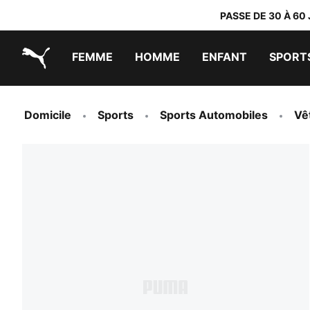
PASSE DE 30 À 60
FEMME
HOMME
ENFANT
SPORT
PUMA.com
PUMA x TRANSFORMERS
PUMA x DORA THE EXPLORER
Chaussures faciles à enfiler
Vêtements à moins de 40 €
Domicile
Sports
Sports Automobiles
Vê