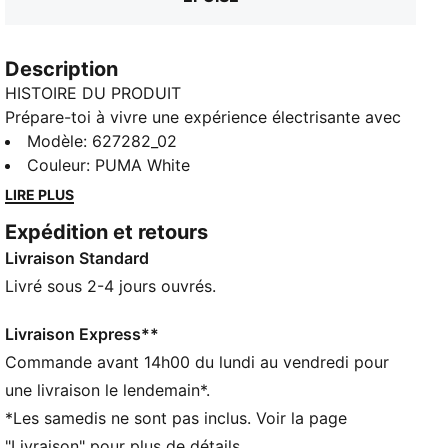
Description
HISTOIRE DU PRODUIT
Prépare-toi à vivre une expérience électrisante avec
BMW M Motorsports. Notre partenariat de longue
Modèle
:
627282_02
date se poursuit avec un style neuf et innovant. Cette
Couleur
:
PUMA White
année, nous ajoutons des touches fluo éclatantes à
LIRE PLUS
tes modèles quotidiens préférés, comme dans ce T-
Expédition et retours
shirt oversize.
Livraison Standard
CARACTÉRISTIQUES + AVANTAGES
Confectionné avec un minimum de 20 % de matériaux
Livré sous 2-4 jours ouvrés.
recyclés
DÉTAILS
Livraison Express**
Coupe oversize
Commande avant 14h00 du lundi au vendredi pour
230 g/m², jersey simple
une livraison le lendemain*.
Col rond
*Les samedis ne sont pas inclus. Voir la page
Manches courtes
"Livraison" pour plus de détails.