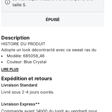
taille S.
ÉPUISÉ
Description
HISTOIRE DU PRODUIT
Adopte un look décontracté avec ce sweat ras du
cou PUMA. Orné de l’emblématique logo PUMA Cat
Modèle
:
685058_46
brodé et de poignets côtelés, il est parfait pour créer
Couleur
:
Blue Crystal
des tenues décontractées au quotidien. Enfile-le, et
LIRE PLUS
laisse l'énergie t’envahir !
Expédition et retours
CARACTÉRISTIQUES + AVANTAGES
Livraison Standard
Confectionné avec un minimum de 20 % de matériaux
recyclés
Livré sous 2-4 jours ouvrés.
DÉTAILS
Coupe décontractée
Livraison Express**
Tissu éponge
Commande avant 14h00 du lundi au vendredi pour