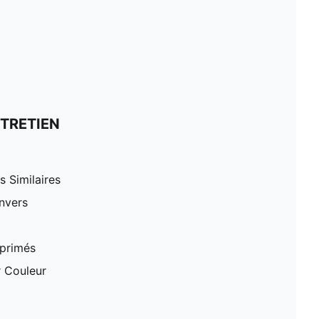
TRETIEN
 Similaires
nvers
mprimés
r Couleur