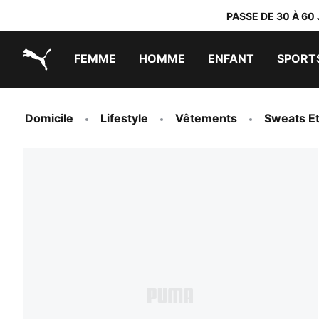
PASSE DE 30 À 60
FEMME
HOMME
ENFANT
SPORT
PUMA.com
PUMA x TRANSFORMERS
PUMA x DORA THE EXPLORER
Chaussures faciles à enfiler
Vêtements à moins de 40 €
Domicile
Lifestyle
Vêtements
Sweats E