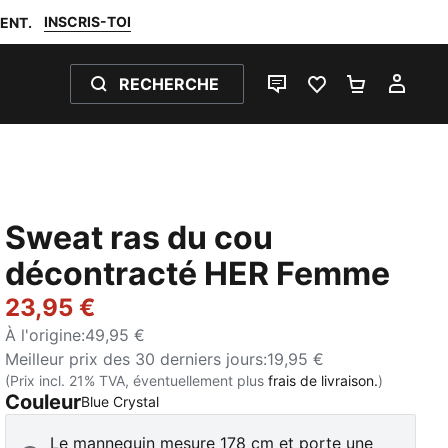
INSCRIS-TOI
ENT.
RECHERCHE
LIVE CHAT
FAVORIS 0
PANIER 0
MON
Sweat ras du cou
décontracté HER Femme
23,95 €
À l'origine
:
49,95 €
Meilleur prix des 30 derniers jours
:
19,95 €
(Prix incl. 21% TVA, éventuellement plus
frais de livraison.
)
Couleur
:
Épuisé
Blue Crystal
Le mannequin mesure 178 cm et porte une