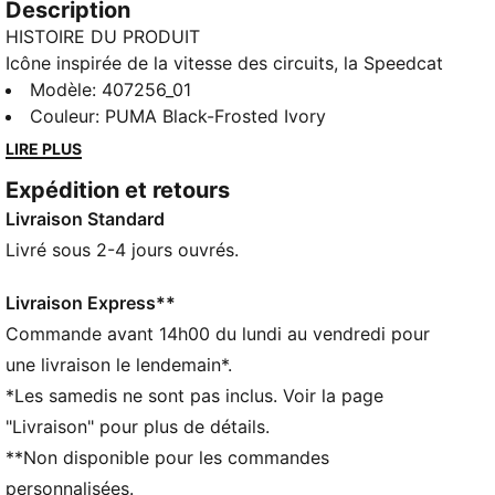
Description
HISTOIRE DU PRODUIT
Icône inspirée de la vitesse des circuits, la Speedcat
apporte style et caractère à toutes tes tenues. Ces
Modèle
:
407256_01
Speedcat intègrent des clous métalliques et des
Couleur
:
PUMA Black-Frosted Ivory
broderies, pour un look motorsport ultra-travaillé.
LIRE PLUS
DÉTAILS
Expédition et retours
Conçu pour : Lifestyle par PUMA
Livraison Standard
Largeur : régulière
Fermeture : Fermeture à lacets
Livré sous 2-4 jours ouvrés.
Talon : Talon plat
Broderies Art Déco et clous métalliques sur le talon
Livraison Express**
et la pointe
Commande avant 14h00 du lundi au vendredi pour
Logos PUMA signature
une livraison le lendemain*.
Semelle intérieure OrthoLite®
*Les samedis ne sont pas inclus. Voir la page
"Livraison" pour plus de détails.
**Non disponible pour les commandes
personnalisées.