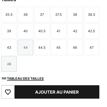
35.5
36
37
37.5
38
38.5
Taille
Taille
Taille
Taille
Taille
Taille
39
40
40.5
41
42
42.5
Taille
Taille
Taille
Taille
Taille
Taille
43
44
44.5
45
46
47
Taille
Taille
Taille
Taille
Taille
Taille
48
Taille
TABLEAU DES TAILLES
AJOUTER AU PANIER
Ajouter aux favoris