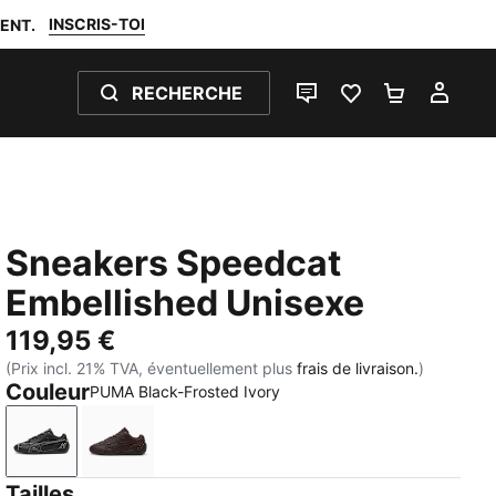
INSCRIS-TOI
ENT.
RECHERCHE
LIVE CHAT
FAVORIS 0
PANIER 0
MON
Sneakers Speedcat
Embellished Unisexe
119,95 €
(Prix incl. 21% TVA, éventuellement plus
frais de livraison.
)
Couleur
PUMA Black-Frosted Ivory
PUMA Black-Frosted Ivory
Kona Brown-PUMA Black
Tailles