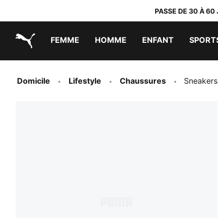
PASSE DE 30 À 60
FEMME
HOMME
ENFANT
SPORT
PUMA.com
PUMA x TRANSFORMERS
PUMA x DORA THE EXPLORER
Chaussures faciles à enfiler
Vêtements à moins de 40 €
Domicile
Lifestyle
Chaussures
Sneakers