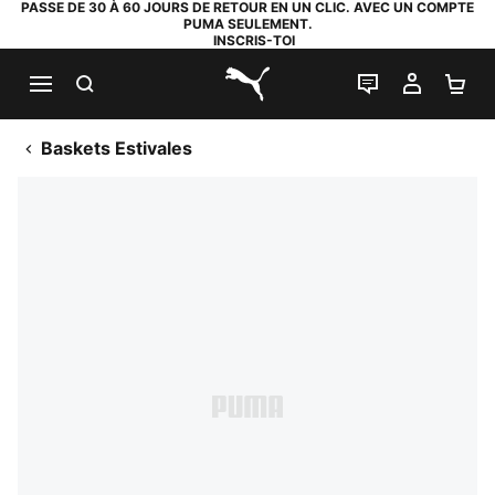
PASSE DE 30 À 60 JOURS DE RETOUR EN UN CLIC. AVEC UN COMPTE
PUMA SEULEMENT.
INSCRIS-TOI
RECHERCHE
LIVE CHAT
MON C
PA
PUMA.com
Baskets Estivales