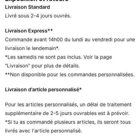
qui ravira les fans de sneakers en quête d’une nouvelle
Livraison Standard
paire pour compléter leur collection.
CARACTÉRISTIQUES + AVANTAGES
Livré sous 2-4 jours ouvrés.
La tige de ces chaussures est fabriquée à partir d’au
moins 30 % de matériaux recyclés et la partie
Livraison Express**
inférieure est fabriquée à partir d’au moins 10 % de
Commande avant 14h00 du lundi au vendredi pour une
matériaux recyclés, pour un premier pas vers un avenir
livraison le lendemain*.
meilleur
*Les samedis ne sont pas inclus. Voir la page
SOFTFOAM+ : semelle intérieure confortable conçue
"Livraison" pour plus de détails.
pour offrir un amorti doux grâce à son talon ultra-
**Non disponible pour les commandes personnalisées.
épais
DÉTAILS
Livraison d'article personnalisé*
Chaussure basse
Semelle en caoutchouc
Pour les articles personnalisés, un délai de traitement
Semelle extérieure en caoutchouc
Fermeture à lacets
supplémentaire de 2-5 jours ouvrables est à prévoir.
Bande PUMA Formstrip sur les côtés
*Si tu as commandé plusieurs articles, ils seront tous
Détails brandés PUMA
livrés avec l'article personnalisé.