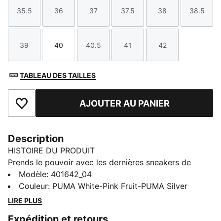
35.5
36
37
37.5
38
38.5
Taille
Taille
Taille
Taille
Taille
Taille
39
40
40.5
41
42
Taille
Taille
Taille
Taille
Taille
TABLEAU DES TAILLES
AJOUTER AU PANIER
Ajouter aux favoris
Description
HISTOIRE DU PRODUIT
Prends le pouvoir avec les dernières sneakers de
PUMA inspirées de la culture Terrace. Tige en daim,
Modèle
:
401642_04
semelle intérieure SOFTFOAM+ et semelle en
Couleur
:
PUMA White-Pink Fruit-PUMA Silver
caoutchouc : ces PUMA Club associent des éléments
LIRE PLUS
classiques de PUMA, pour un look sportswear stylé
Expédition et retours