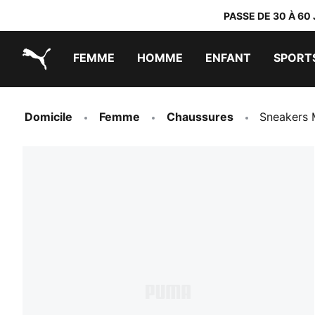
PASSE DE 30 À 60
FEMME
HOMME
ENFANT
SPORT
PUMA.com
PUMA x TRANSFORMERS
PUMA x DORA THE EXPLORER
Chaussures faciles à enfiler
Vêtements à moins de 40 €
Domicile
Femme
Chaussures
Sneakers 