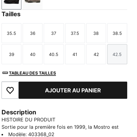
PUMA Black-Cool Dark Gray
Mouse Gray
Tailles
35.5
36
37
37.5
38
38.5
Taille
Taille
Taille
Taille
Taille
Taille
39
40
40.5
41
42
42.5
Taille
Taille
Taille
Taille
Taille
Taille
TABLEAU DES TAILLES
AJOUTER AU PANIER
Ajouter aux favoris
Description
HISTOIRE DU PRODUIT
Sortie pour la première fois en 1999, la Mostro est
rapidement devenue l'une des sneakers les plus
Modèle
:
403368_02