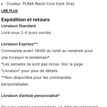
plébiscitées de PUMA. Affectueusement baptisée
Couleur
:
PUMA Black-Cool Dark Gray
d'après le mot italien « monstre », elle s’inspire à
LIRE PLUS
l’origine de deux chaussures de sport : une chaussure
Expédition et retours
à pointes de 1968 et un chausson de surf des
Livraison Standard
années 80. Pour la Mostro Fey, nous avons fusionné
le style audacieux et caractéristique de la Mostro et
Livré sous 2-4 jours ouvrés.
une silhouette babies délicate dotée d’une tige en
satin brillant pour créer un look totalement nouveau à
Livraison Express**
l’ADN PUMA incontestable.
Commande avant 14h00 du lundi au vendredi pour
DÉTAILS
une livraison le lendemain*.
Largeur taille normale
*Les samedis ne sont pas inclus. Voir la page
Tige en satin brillant
"Livraison" pour plus de détails.
Fermeture à bride élastique
**Non disponible pour les commandes
Semelle intérieure moulée OrthoLite®
Col et doublure en textile
personnalisées.
Semelle extérieure en caoutchouc
Crampons en caoutchouc sur la semelle extérieure
Livraison d'article personnalisé*
Détails brandés PUMA