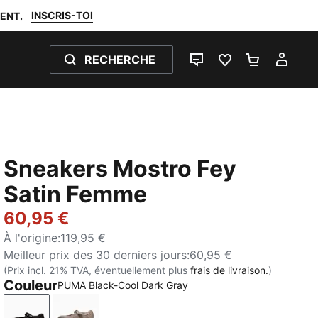
INSCRIS-TOI
ENT.
RECHERCHE
LIVE CHAT
FAVORIS 0
PANIER 0
MON
Sneakers Mostro Fey
Satin Femme
60,95 €
À l'origine
:
119,95 €
Meilleur prix des 30 derniers jours
:
60,95 €
(Prix incl. 21% TVA, éventuellement plus
frais de livraison.
)
Couleur
PUMA Black-Cool Dark Gray