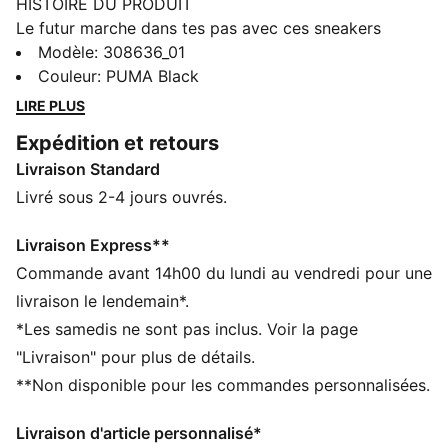
HISTOIRE DU PRODUIT
Le futur marche dans tes pas avec ces sneakers
PUMA x BMW M Motorsport. Elles sont dotées d'une
Modèle
:
308636_01
semelle intérieure SOFTRIDE, d'une semelle extérieure
Couleur
:
PUMA Black
en caoutchouc et d'une tige en suède stylée. Conçues
LIRE PLUS
pour les personnes qui font la mode plus qu’elles ne la
Expédition et retours
suivent, ces sneakers promettent style et confort tout
Livraison Standard
au long de la journée. C’est la paire parfaite pour tes
aventures quotidiennes.
Livré sous 2-4 jours ouvrés.
CARACTÉRISTIQUES + AVANTAGES
La tige des chaussures est composée d’au moins 20 %
Livraison Express**
de matériaux recyclés
Commande avant 14h00 du lundi au vendredi pour une
SOFTRIDE : mousse souple conçue pour un amorti et
livraison le lendemain*.
un confort supérieurs tout au long de la journée
*Les samedis ne sont pas inclus. Voir la page
DÉTAILS
"Livraison" pour plus de détails.
Coupe large
**Non disponible pour les commandes personnalisées.
Tige en textile
Fermeture à lacets
Livraison d'article personnalisé*
Semelle extérieure en caoutchouc