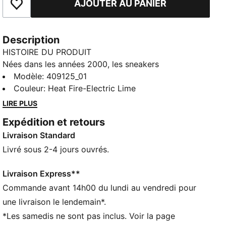
AJOUTER AU PANIER
Ajouter aux favoris
Description
HISTOIRE DU PRODUIT
Nées dans les années 2000, les sneakers
Homura OG+ apportent une véritable énergie Y2K à
Modèle
:
409125_01
ton look. Mesh respirant, détails en métal et éléments
Couleur
:
Heat Fire-Electric Lime
translucides : elles s’inscrivent dans la tendance
LIRE PLUS
rétro-tech du moment. L’amorti SOFTFOAM+ assure
Expédition et retours
un confort moelleux.
Livraison Standard
CARACTÉRISTIQUES + AVANTAGES
Semelle SOFTFOAM+ avec un talon extra-épais pour
Livré sous 2-4 jours ouvrés.
un meilleur confort
DÉTAILS
Livraison Express**
Conçu pour : Lifestyle par PUMA
Commande avant 14h00 du lundi au vendredi pour
Largeur : régulière
une livraison le lendemain*.
Fermeture : Fermeture à lacets
*Les samedis ne sont pas inclus. Voir la page
Talon : Talon plat