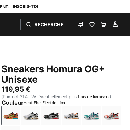
INSCRIS-TOI
ENT.
RECHERCHE
LIVE CHAT
FAVORIS 0
PANIER 0
MON
Sneakers Homura OG+
Unisexe
119,95 €
(Prix incl. 21% TVA, éventuellement plus
frais de livraison.
)
Couleur
Heat Fire-Electric Lime
Heat Fire-Electric Lime
Matte Silver-PUMA Black
PUMA Black-Flat Medium Gray
Matte Silver-Heat Fire
Mint Tea-Persian 
Red Fla