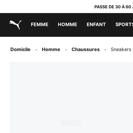
PASSE DE 30 À 60
FEMME
HOMME
ENFANT
SPORT
PUMA.com
PUMA x TRANSFORMERS
PUMA x DORA THE EXPLORER
Chaussures faciles à enfiler
Vêtements à moins de 40 €
Domicile
Homme
Chaussures
Sneakers