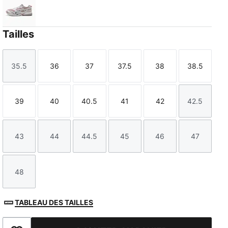
Misty Pink-Dark Rose
Tailles
35.5
36
37
37.5
38
38.5
Taille
Taille
Taille
Taille
Taille
Taille
39
40
40.5
41
42
42.5
Taille
Taille
Taille
Taille
Taille
Taille
43
44
44.5
45
46
47
Taille
Taille
Taille
Taille
Taille
Taille
48
Taille
TABLEAU DES TAILLES