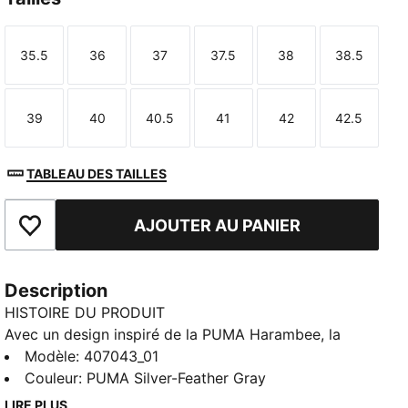
35.5
36
37
37.5
38
38.5
Taille
Taille
Taille
Taille
Taille
Taille
39
40
40.5
41
42
42.5
Taille
Taille
Taille
Taille
Taille
Taille
TABLEAU DES TAILLES
AJOUTER AU PANIER
Ajouter aux favoris
Description
HISTOIRE DU PRODUIT
Avec un design inspiré de la PUMA Harambee, la
pointe d'athlétisme iconique des années 2000, la H-
Modèle
:
407043_01
Street est une icône intemporelle. Les sneakers H-
Couleur
:
PUMA Silver-Feather Gray
Street Lustre allient avec brio codes des années 2000
LIRE PLUS