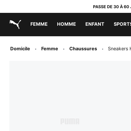
PASSE DE 30 À 60
FEMME
HOMME
ENFANT
SPORT
PUMA.com
PUMA x TRANSFORMERS
PUMA x DORA THE EXPLORER
Chaussures faciles à enfiler
Vêtements à moins de 40 €
Domicile
Femme
Chaussures
Sneakers 