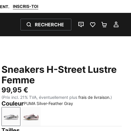
INSCRIS-TOI
ENT.
RECHERCHE
LIVE CHAT
FAVORIS 0
PANIER 0
MON
Sneakers H-Street Lustre
Femme
99,95 €
(Prix incl. 21% TVA, éventuellement plus
frais de livraison.
)
Couleur
PUMA Silver-Feather Gray
PUMA Silver-Feather Gray
Powder Pink-Birch
Tailles