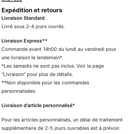
et fini métallisé ultra-brillant.
Expédition et retours
DÉTAILS
Livraison Standard
Conçu pour : Lifestyle par PUMA
Largeur : régulière
Livré sous 2-4 jours ouvrés.
Fermeture : Fermeture à lacets
Talon : Talon plat
Livraison Express**
Base et superpositions avec fini métallisé effet
Commande avant 14h00 du lundi au vendredi pour
craquelé
une livraison le lendemain*.
Éléments de design PUMA emblématiques
*Les samedis ne sont pas inclus. Voir la page
"Livraison" pour plus de détails.
**Non disponible pour les commandes
personnalisées.
Livraison d'article personnalisé*
Pour les articles personnalisés, un délai de traitement
supplémentaire de 2-5 jours ouvrables est à prévoir.