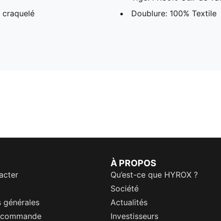
t craquelé
Doublure: 100% Textile
À PROPOS
acter
Qu’est-ce que HYROX ?
Société
 générales
Actualités
a commande
Investisseurs