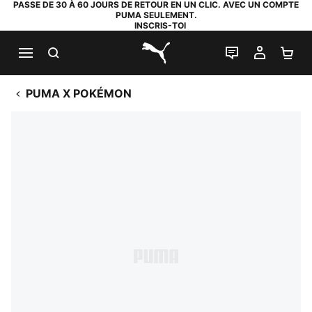
PASSE DE 30 À 60 JOURS DE RETOUR EN UN CLIC. AVEC UN COMPTE
PUMA SEULEMENT.
INSCRIS-TOI
RECHERCHE
LIVE CHAT
MON C
PA
PUMA.com
PUMA X POKÉMON