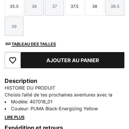
35.5
36
37
37.5
38
38.5
Taille
Taille
Taille
Taille
Taille
Taille
39
Taille
TABLEAU DES TAILLES
AJOUTER AU PANIER
Ajouter aux favoris
Description
HISTOIRE DU PRODUIT
Choisis l’allié de tes prochaines aventures avec la
nouvelle collection PUMA x POKÉMON. Ce nouveau
Modèle
:
407018_01
drop insuffle toute la puissance des Pokémon à ton
Couleur
:
PUMA Black-Energizing Yellow
outfit avec des motifs Pokémon à afficher fièrement
LIRE PLUS
en journée comme en soirée. Tu kiffes plutôt Noctali
Expédition et retours