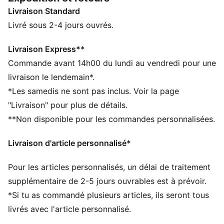
et son style mystérieux ou Pikachu pour son côté
Livraison Standard
électrique ? Ces sneakers revisitent la silhouette
audacieuse de la PUMA Fade avec des détails inspirés
Livré sous 2-4 jours ouvrés.
de Noctali. Le détail qui fait la différence ? Une
chaînette avec une plaque Noctali. Envoûtant !
Livraison Express**
DÉTAILS
Commande avant 14h00 du lundi au vendredi pour une
Largeur : Régulière
livraison le lendemain*.
Bout : Arrondi
*Les samedis ne sont pas inclus. Voir la page
Fermeture : Fermeture à lacets
"Livraison" pour plus de détails.
Talon : Talon plat
**Non disponible pour les commandes personnalisées.
Armature PWRFRAME pour un maintien optimal
Semelle intérieure douce à motif Noctali
Livraison d'article personnalisé*
Plaque Noctali avec chaînette
Détails co-brandés
Pour les articles personnalisés, un délai de traitement
PUMA Enfant et Adolescent : recommandé pour les
enfants âgés de 8 à 16 ans
supplémentaire de 2-5 jours ouvrables est à prévoir.
*Si tu as commandé plusieurs articles, ils seront tous
livrés avec l'article personnalisé.