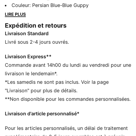
et d'un look polyvalent, ces chaussures se déclinent
Couleur
:
Persian Blue-Blue Guppy
en plusieurs coloris. Leur semelle intérieure
LIRE PLUS
SOFTFOAM+ procure un amorti incroyable, qui fait de
Expédition et retours
chaque pas un moment d'exception.
Livraison Standard
CARACTÉRISTIQUES + AVANTAGES
SOFTFOAM+ : semelle intérieure confortable conçue
Livré sous 2-4 jours ouvrés.
pour offrir un amorti doux grâce à son talon ultra-
épais
Livraison Express**
DÉTAILS
Commande avant 14h00 du lundi au vendredi pour une
Coupe large
livraison le lendemain*.
Pointe en T et superposition au talon en daim
*Les samedis ne sont pas inclus. Voir la page
Fermeture à lacets
"Livraison" pour plus de détails.
Semelle extérieure en caoutchouc
**Non disponible pour les commandes personnalisées.
Bande PUMA Formstrip sur les côtés extérieurs
Logo PUMA sur la languette
Livraison d'article personnalisé*
Pour les articles personnalisés, un délai de traitement