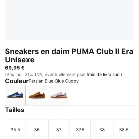
Sneakers en daim PUMA Club II Era
Unisexe
69,95 €
(Prix incl. 21% TVA, éventuellement plus
frais de livraison.
)
Couleur
Persian Blue-Blue Guppy
Persian Blue-Blue Guppy
Kona Brown-Chestnut Brown
Misty Pink-Rich Cocoa
Tailles
35.5
36
37
37.5
38
38.5
Taille
Taille
Taille
Taille
Taille
Taille