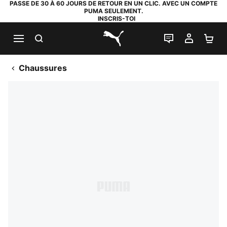
PASSE DE 30 À 60 JOURS DE RETOUR EN UN CLIC. AVEC UN COMPTE
PUMA SEULEMENT.
INSCRIS-TOI
RECHERCHE
LIVE CHAT
MON C
PA
PUMA.com
Chaussures