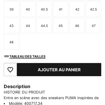
39
40
40.5
41
42
42.5
Taille
Taille
Taille
Taille
Taille
Taille
43
44
44.5
45
46
47
Taille
Taille
Taille
Taille
Taille
Taille
48
Taille
TABLEAU DES TAILLES
AJOUTER AU PANIER
Ajouter aux favoris
Description
HISTOIRE DU PRODUIT
Entre en scène avec des sneakers PUMA inspirées de
la culture Terrace. Dotées d'une élégante tige en daim
Modèle
:
400717_34