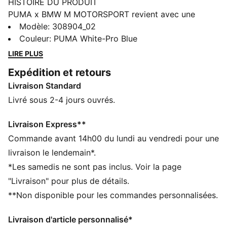
HISTOIRE DU PRODUIT
PUMA x BMW M MOTORSPORT revient avec une
collection inspirée de la dernière évolution de la
Modèle
:
308904_02
BMW M4 GT4 EVO. Ponctuée de motifs inspirés du
Couleur
:
PUMA White-Pro Blue
design avant-gardiste de la nouvelle voiture et une
LIRE PLUS
livrée revisitée, cette collection rend hommage aux
Expédition et retours
valeurs qui fondent l’ADN de cette icône des circuits :
Livraison Standard
vitesse, précision et innovation.
CARACTÉRISTIQUES + AVANTAGES
Livré sous 2-4 jours ouvrés.
SOFTFOAM+ : semelle intérieure confortable conçue
pour offrir un amorti doux grâce à son talon ultra-
Livraison Express**
épais
Commande avant 14h00 du lundi au vendredi pour une
La tige de ces chaussures est fabriquée à partir d’au
livraison le lendemain*.
moins 20 % de matériaux recyclés et la partie
*Les samedis ne sont pas inclus. Voir la page
inférieure est fabriquée à partir d’au moins 10 % de
"Livraison" pour plus de détails.
matériaux recyclés
**Non disponible pour les commandes personnalisées.
DÉTAILS
Largeur : Régulière
Livraison d'article personnalisé*
Bout : Arrondi