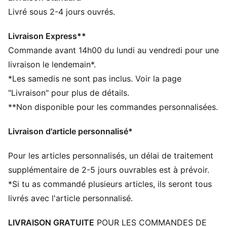
Tige en cuir recyclé avec détails en suède
Livré sous 2-4 jours ouvrés.
Semelle intermédiaire en caoutchouc EVA
Semelle extérieure en caoutchouc EVA
Livraison Express**
Bande PUMA Formstrip en cuir souple sur le côté
Commande avant 14h00 du lundi au vendredi pour une
Détails brandés PUMA
livraison le lendemain*.
*Les samedis ne sont pas inclus. Voir la page
"Livraison" pour plus de détails.
**Non disponible pour les commandes personnalisées.
Livraison d'article personnalisé*
Pour les articles personnalisés, un délai de traitement
supplémentaire de 2-5 jours ouvrables est à prévoir.
*Si tu as commandé plusieurs articles, ils seront tous
livrés avec l'article personnalisé.
LIVRAISON GRATUITE
POUR LES COMMANDES DE