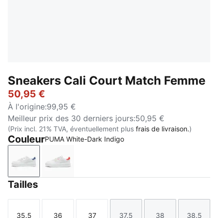
Sneakers Cali Court Match Femme
50,95 €
À l'origine
:
99,95 €
Meilleur prix des 30 derniers jours
:
50,95 €
(Prix incl. 21% TVA, éventuellement plus
frais de livraison.
)
Couleur
PUMA White-Dark Indigo
PUMA White-Dark Indigo
PUMA White-Peach Frost
Tailles
35.5
36
37
37.5
38
38.5