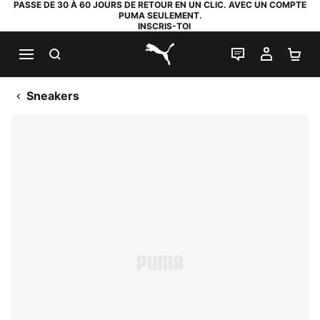
PASSE DE 30 À 60 JOURS DE RETOUR EN UN CLIC. AVEC UN COMPTE
PUMA SEULEMENT.
INSCRIS-TOI
RECHERCHE
LIVE CHAT
MON C
PA
PUMA.com
Sneakers