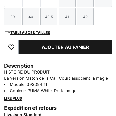
Taille
Taille
Taille
Taille
Taille
Taille
39
40
40.5
41
42
Taille
Taille
Taille
Taille
Taille
TABLEAU DES TAILLES
AJOUTER AU PANIER
Ajouter aux favoris
Description
HISTOIRE DU PRODUIT
La version Match de la Cali Court associent la magie
du sport à l’effervescence de la rue. La coupe simple
Modèle
:
393094_11
et élégante est idéale pour créer un outfit à la fois
Couleur
:
PUMA White-Dark Indigo
décontracté et passe-partout. Peu importe la tenue
LIRE PLUS
avec laquelle vous les portez, cette paire va devenir
Expédition et retours
votre modèle de prédilection.
Livraison Standard
DÉTAILS