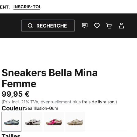
INSCRIS-TOI
ENT.
RECHERCHE
LIVE CHAT
FAVORIS 0
PANIER 0
MON
Sneakers Bella Mina
Femme
99,95 €
(Prix incl. 21% TVA, éventuellement plus
frais de livraison.
)
Couleur
Sea Illusion-Gum
Sea Illusion-Gum
Chocolate Fondue-PUMA Black
Pink Opal-Gum
Birch-Gum
Tailles