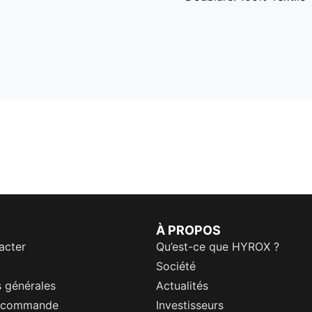
À PROPOS
acter
Qu’est-ce que HYROX ?
Société
 générales
Actualités
a commande
Investisseurs