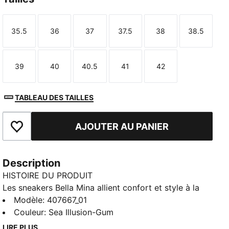
35.5
36
37
37.5
38
38.5
Taille
Taille
Taille
Taille
Taille
Taille
39
40
40.5
41
42
Taille
Taille
Taille
Taille
Taille
TABLEAU DES TAILLES
AJOUTER AU PANIER
Ajouter aux favoris
Description
HISTOIRE DU PRODUIT
Les sneakers Bella Mina allient confort et style à la
perfection. Textures premium, détails signature et
Modèle
:
407667_01
forme étudiée : elles iront avec tes tenues habillées
Couleur
:
Sea Illusion-Gum
comme avec tes ensembles casual. Les lacets
LIRE PLUS