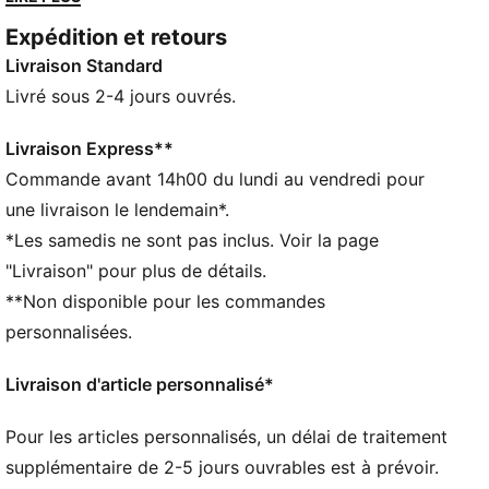
supplémentaires te permettent de changer de look.
Expédition et retours
DÉTAILS
Livraison Standard
Conçu pour : Lifestyle par PUMA
Largeur : régulière
Livré sous 2-4 jours ouvrés.
Fermeture : Fermeture à lacets
Talon : Talon plat
Livraison Express**
Détails brandés PUMA
Commande avant 14h00 du lundi au vendredi pour
Deux jeux de lacets supplémentaires
une livraison le lendemain*.
*Les samedis ne sont pas inclus. Voir la page
"Livraison" pour plus de détails.
**Non disponible pour les commandes
personnalisées.
Livraison d'article personnalisé*
Pour les articles personnalisés, un délai de traitement
supplémentaire de 2-5 jours ouvrables est à prévoir.