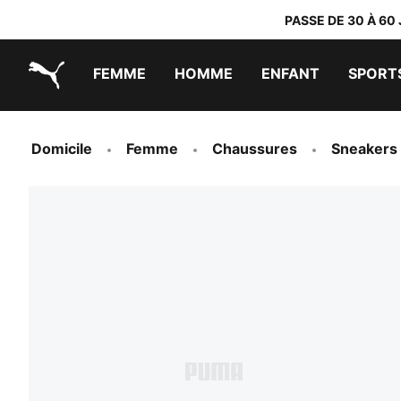
PASSE DE 30 À 60
FEMME
HOMME
ENFANT
SPORT
PUMA.com
PUMA x TRANSFORMERS
PUMA x DORA THE EXPLORER
Chaussures faciles à enfiler
Vêtements à moins de 40 €
Domicile
Femme
Chaussures
Sneakers 