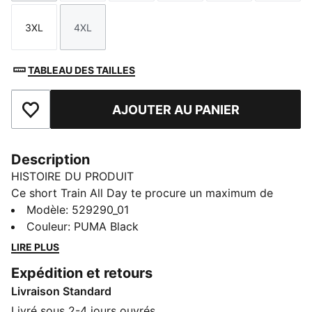
3XL
4XL
Taille
Taille
TABLEAU DES TAILLES
AJOUTER AU PANIER
Ajouter aux favoris
Description
HISTOIRE DU PRODUIT
Ce short Train All Day te procure un maximum de
confort partout où tu t’entraînes. Léger et confortable,
Modèle
:
529290_01
il intègre la technologie dryCELL qui évacue la
Couleur
:
PUMA Black
transpiration pour te garder au sec.
LIRE PLUS
CARACTÉRISTIQUES + AVANTAGES
Expédition et retours
GESTION DE L’HUMIDITÉ : le tissu technique dryCELL
Livraison Standard
évacue l'humidité, pour te garder à l'aise et au sec
Fabriqué à partir de matériaux 100 % recyclés, hors
Livré sous 2-4 jours ouvrés.