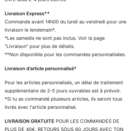
finitions et décorations
DÉTAILS
Livraison Express**
Conçu pour : Entraînement
Commande avant 14h00 du lundi au vendredi pour une
Coupe : régulière
livraison le lendemain*.
Longueur : Au-dessus des genoux
*Les samedis ne sont pas inclus. Voir la page
Matière principale : Tissage en toile
"Livraison" pour plus de détails.
Taille : moyen
**Non disponible pour les commandes personnalisées.
Poches : Poche latérale
Livraison d'article personnalisé*
Pour les articles personnalisés, un délai de traitement
supplémentaire de 2-5 jours ouvrables est à prévoir.
*Si tu as commandé plusieurs articles, ils seront tous
livrés avec l'article personnalisé.
LIVRAISON GRATUITE
POUR LES COMMANDES DE
PLUS DE 40€. RETOURS SOUS 60 JOURS AVEC TON