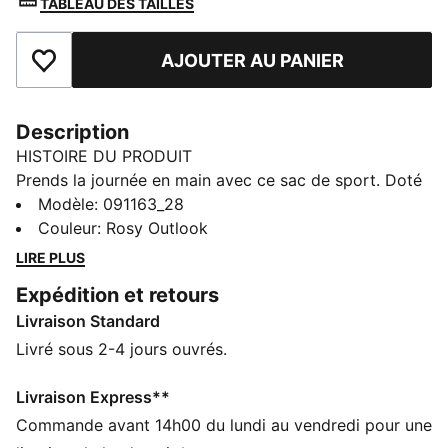
TABLEAU DES TAILLES
AJOUTER AU PANIER
Ajouter aux favoris
Description
HISTOIRE DU PRODUIT
Prends la journée en main avec ce sac de sport. Doté
d'une ouverture à cordon de serrage, de bretelles et
Modèle
:
091163_28
d'une doublure embossée, c'est le compagnon idéal
Couleur
:
Rosy Outlook
pour toutes les aventures. Son logo oversize est idéal
LIRE PLUS
pour montrer ton amour pour PUMA. Il est toujours
Expédition et retours
prêt à passer à l’action !
Livraison Standard
CARACTÉRISTIQUES + AVANTAGES
Confectionné avec un minimum de 90 % de matériaux
Livré sous 2-4 jours ouvrés.
recyclés
DÉTAILS
Livraison Express**
Doublure en polyester 150D embossé
Commande avant 14h00 du lundi au vendredi pour une
Compartiment principal à cordon de serrage