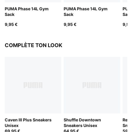
PUMA Phase 14L Gym
PUMA Phase 14L Gym
PUM
Sack
Sack
Sac
9,95 €
9,95 €
9,95
COMPLÈTE TON LOOK
Caven III Plus Sneakers
Shuffle Downtown
Rebo
Unisex
Sneakers Unisex
Snea
69,95 €
64,95 €
59,9