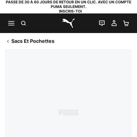
PASSE DE 30 À 60 JOURS DE RETOUR EN UN CLIC. AVEC UN COMPTE
PUMA SEULEMENT.
INSCRIS-TOI
RECHERCHE
LIVE CHAT
MON C
PA
PUMA.com
Sacs Et Pochettes