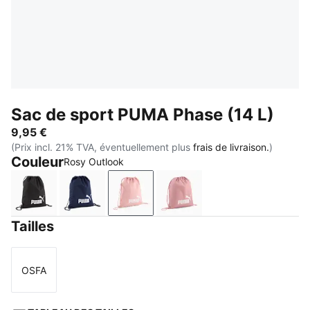
Sac de sport PUMA Phase (14 L)
9,95 €
(Prix incl. 21% TVA, éventuellement plus
frais de livraison.
)
Couleur
Rosy Outlook
PUMA Black
PUMA Navy
Rosy Outlook
Dusky Rosewood
Tailles
OSFA
Taille