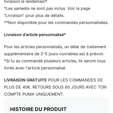
livraison le lendemain*.
Cordon de serrage pouvant aussi faire office de
*Les samedis ne sont pas inclus. Voir la page
bretelles
"Livraison" pour plus de détails.
Modèle PUMA confortable
**Non disponible pour les commandes personnalisées.
Détails brandés PUMA
Volume : 14 L
Livraison d'article personnalisé*
Dimensions : 43 cm (H) x 37,5 cm (l)
Pour les articles personnalisés, un délai de traitement
supplémentaire de 2-5 jours ouvrables est à prévoir.
*Si tu as commandé plusieurs articles, ils seront tous
livrés avec l'article personnalisé.
LIVRAISON GRATUITE
POUR LES COMMANDES DE
PLUS DE 40€. RETOURS SOUS 60 JOURS AVEC TON
COMPTE PUMA UNIQUEMENT.
HISTOIRE DU PRODUIT