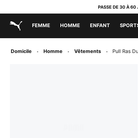
PASSE DE 30 À 60
FEMME
HOMME
ENFANT
SPORT
PUMA.com
PUMA x TRANSFORMERS
PUMA x DORA THE EXPLORER
Chaussures faciles à enfiler
Vêtements à moins de 40 €
Domicile
Homme
Vêtements
Pull Ras D