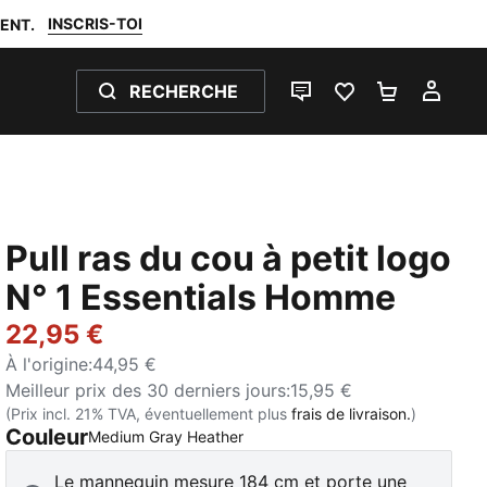
INSCRIS-TOI
ENT.
RECHERCHE
LIVE CHAT
FAVORIS 0
PANIER 0
MON
Pull ras du cou à petit logo
N° 1 Essentials Homme
22,95 €
À l'origine
:
44,95 €
Meilleur prix des 30 derniers jours
:
15,95 €
(Prix incl. 21% TVA, éventuellement plus
frais de livraison.
)
Couleur
:
Épuisé
Medium Gray Heather
Le mannequin mesure 184 cm et porte une