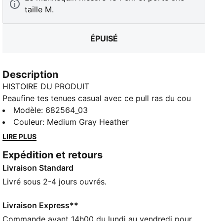
taille M.
ÉPUISÉ
Description
HISTOIRE DU PRODUIT
Peaufine tes tenues casual avec ce pull ras du cou
polyvalent. Logo PUMA N° 1 brodé et finitions
Modèle
:
682564_03
côtelées au niveau des poignets et de l'ourlet : c’est
Couleur
:
Medium Gray Heather
l’allié de tes looks décontractés. Montre ton amour
LIRE PLUS
PUMA avec un maximum de style et de simplicité.
Expédition et retours
CARACTÉRISTIQUES + AVANTAGES
Livraison Standard
Confectionné avec un minimum de 50 % de matériaux
recyclés
Livré sous 2-4 jours ouvrés.
DÉTAILS
Coupe régulière
Livraison Express**
French terry
Commande avant 14h00 du lundi au vendredi pour