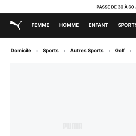
PASSE DE 30 À 60
FEMME
HOMME
ENFANT
SPORT
PUMA.com
PUMA x TRANSFORMERS
PUMA x DORA THE EXPLORER
Chaussures faciles à enfiler
Vêtements à moins de 40 €
Domicile
Sports
Autres Sports
Golf