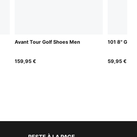
Avant Tour Golf Shoes Men
101 8" Golf
159,95 €
59,95 €
RESTE À LA PAGE