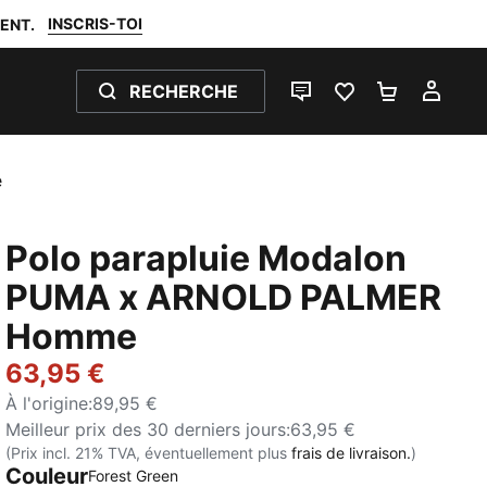
INSCRIS-TOI
ENT.
RECHERCHE
LIVE CHAT
FAVORIS 0
PANIER 0
MON
e
Polo parapluie Modalon
PUMA x ARNOLD PALMER
Homme
63,95 €
À l'origine
:
89,95 €
Meilleur prix des 30 derniers jours
:
63,95 €
(Prix incl. 21% TVA, éventuellement plus
frais de livraison.
)
Couleur
Forest Green