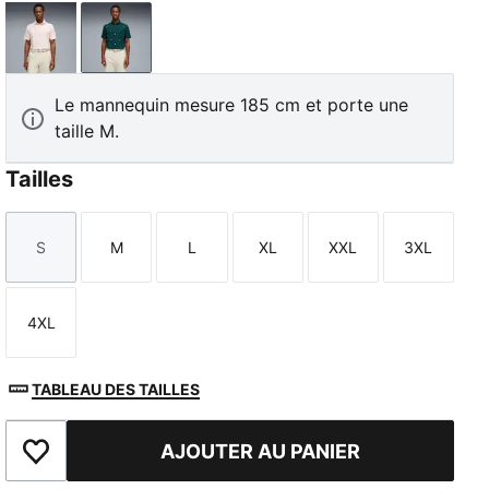
Jasmine Flower
Forest Green
Le mannequin mesure 185 cm et porte une
taille M.
Tailles
S
M
L
XL
XXL
3XL
Taille
Taille
Taille
Taille
Taille
Taille
4XL
Taille
TABLEAU DES TAILLES
AJOUTER AU PANIER
Ajouter aux favoris