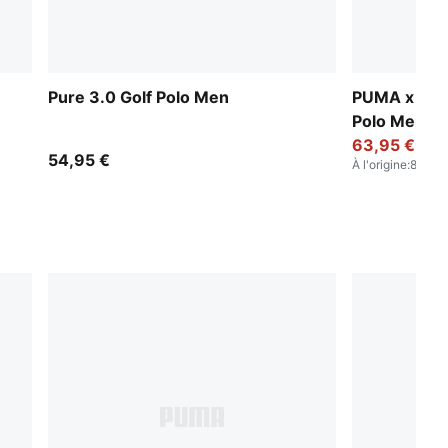
Pure 3.0 Golf Polo Men
PUMA x REI
Polo Men
63,95 €
54,95 €
À l'origine
:
89,95 