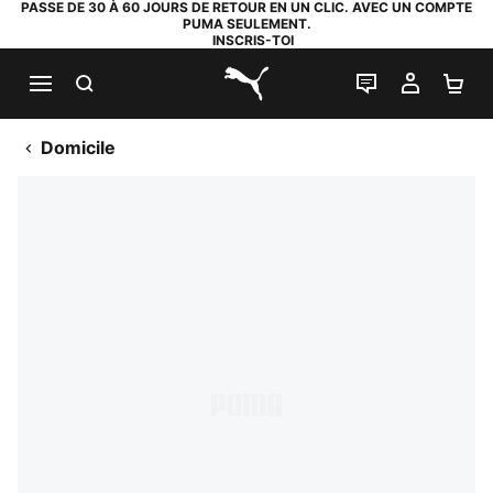
PASSE DE 30 À 60 JOURS DE RETOUR EN UN CLIC. AVEC UN COMPTE
PUMA SEULEMENT.
INSCRIS-TOI
RECHERCHE
LIVE CHAT
MON C
PA
PUMA.com
Domicile