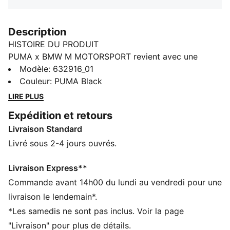
Description
HISTOIRE DU PRODUIT
PUMA x BMW M MOTORSPORT revient avec une
collection inspirée de la dernière évolution de la
Modèle
:
632916_01
BMW M4 GT4 EVO. Ponctuée de motifs inspirés du
Couleur
:
PUMA Black
design avant-gardiste de la nouvelle voiture et une
LIRE PLUS
livrée revisitée, cette collection rend hommage aux
Expédition et retours
valeurs qui fondent l’ADN de cette icône des circuits :
Livraison Standard
vitesse, précision et innovation.
CARACTÉRISTIQUES + AVANTAGES
Livré sous 2-4 jours ouvrés.
Confectionné avec un minimum de 20 % de matériaux
recyclés
Livraison Express**
DÉTAILS
Commande avant 14h00 du lundi au vendredi pour une
Coupe : Régulière
livraison le lendemain*.
Matière principale : Jacquard simple face
*Les samedis ne sont pas inclus. Voir la page
Col : Col standard
"Livraison" pour plus de détails.
Manches courtes