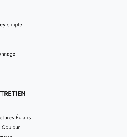
sey simple
tonnage
TRETIEN
tures Éclairs
r Couleur