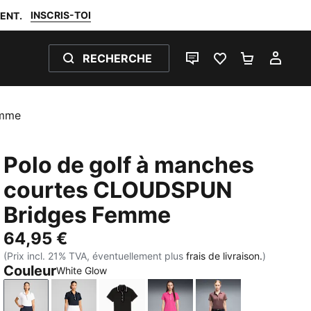
INSCRIS-TOI
ENT.
RECHERCHE
LIVE CHAT
FAVORIS 0
PANIER 0
MON
emme
Polo de golf à manches
courtes CLOUDSPUN
Bridges Femme
64,95 €
(Prix incl. 21% TVA, éventuellement plus
frais de livraison.
)
Couleur
White Glow
White Glow
Deep Navy
PUMA Black
Pink Opal
Rich Cocoa