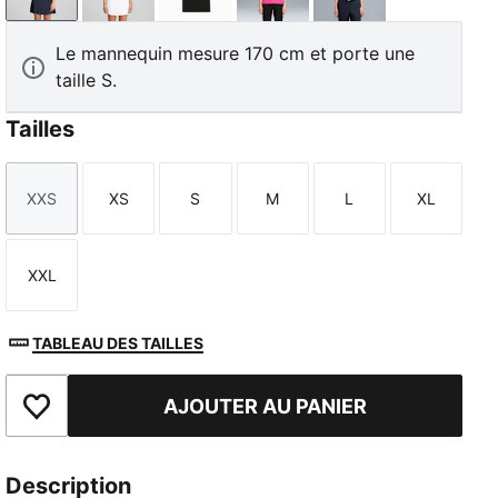
Le mannequin mesure 170 cm et porte une
taille S.
Tailles
XXS
XS
S
M
L
XL
Taille
Taille
Taille
Taille
Taille
Taille
XXL
Taille
TABLEAU DES TAILLES
AJOUTER AU PANIER
Ajouter aux favoris
Description