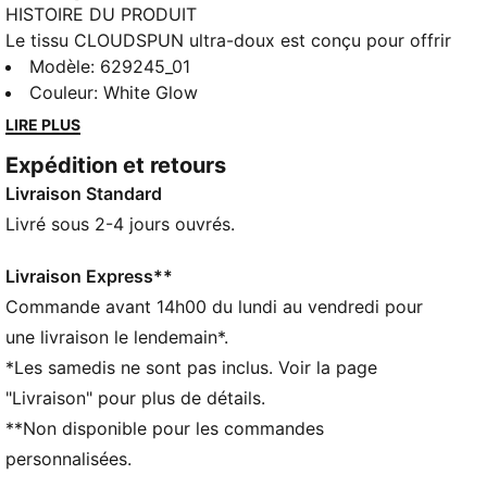
HISTOIRE DU PRODUIT
Le tissu CLOUDSPUN ultra-doux est conçu pour offrir
des performances exceptionnelles sur le green. Ce
Modèle
:
629245_01
polo intègre la technologie dryCELL qui évacue
Couleur
:
White Glow
l’humidité, et il est extensible dans les quatre sens
LIRE PLUS
pour t’aider à donner le meilleur de toi-même sur le
Expédition et retours
parcours. Tu sens la différence à chaque swing.
Livraison Standard
CARACTÉRISTIQUES + AVANTAGES
CLOUDSPUN : mélange de poly/spandex haute
Livré sous 2-4 jours ouvrés.
performance fabriqué sur mesure, ce tissu répond
aux normes de performance les plus élevées tout en
Livraison Express**
offrant la sensation d’un coton ultra doux
Commande avant 14h00 du lundi au vendredi pour
Confectionné avec un minimum de 90 % de matériaux
une livraison le lendemain*.
recyclés
*Les samedis ne sont pas inclus. Voir la page
DÉTAILS
"Livraison" pour plus de détails.
Coupe régulière
**Non disponible pour les commandes
Matériau principal : Jersey simple
Longueur normale
personnalisées.
Col standard