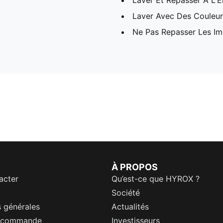
Laver Et Repasser À L'E
Laver Avec Des Couleurs
Ne Pas Repasser Les I
À PROPOS
acter
Qu’est-ce que HYROX ?
Société
 générales
Actualités
a commande
Investisseurs