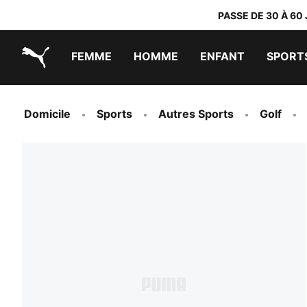
PASSE DE 30 À 60
FEMME
HOMME
ENFANT
SPORT
PUMA.com
PUMA x TRANSFORMERS
PUMA x DORA THE EXPLORER
Chaussures faciles à enfiler
Vêtements à moins de 40 €
Domicile
Sports
Autres Sports
Golf