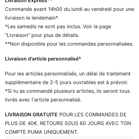
recyclés
Livraison Express**
DÉTAILS
Commande avant 14h00 du lundi au vendredi pour une
Compartiment principal à fermeture éclair
livraison le lendemain*.
bidirectionnelle
*Les samedis ne sont pas inclus. Voir la page
Compartiment avant zippé
"Livraison" pour plus de détails.
Poche avant zippée
**Non disponible pour les commandes personnalisées.
Deux poches filet sur les côtés
Détails brandés PUMA
Livraison d'article personnalisé*
Volume : 13 L
Dimensions : 37 cm (H) x 22 cm (l) x 15 cm (P)
Pour les articles personnalisés, un délai de traitement
supplémentaire de 2-5 jours ouvrables est à prévoir.
*Si tu as commandé plusieurs articles, ils seront tous
livrés avec l'article personnalisé.
LIVRAISON GRATUITE
POUR LES COMMANDES DE
PLUS DE 40€. RETOURS SOUS 60 JOURS AVEC TON
COMPTE PUMA UNIQUEMENT.