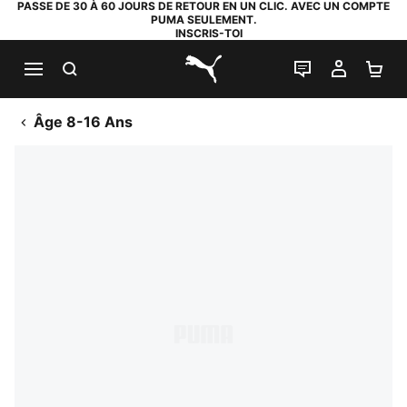
PASSE DE 30 À 60 JOURS DE RETOUR EN UN CLIC. AVEC UN COMPTE
PUMA SEULEMENT.
INSCRIS-TOI
RECHERCHE
LIVE CHAT
MON C
PA
PUMA.com
Âge 8-16 Ans