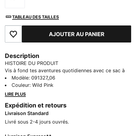
Taille
TABLEAU DES TAILLES
AJOUTER AU PANIER
Ajouter aux favoris
Description
HISTOIRE DU PRODUIT
Vis à fond tes aventures quotidiennes avec ce sac à
dos compact. Doté de nombreux compartiments, de
Modèle
:
091327_06
poches filet et de bretelles réglables, il est idéal pour
Couleur
:
Wild Pink
organiser tes essentiels. L’aventure n’attend plus que
LIRE PLUS
toi. Fidèle à l’esthétique de PUMA, il promet un
Expédition et retours
maximum de style en toute simplicité pour tes
Livraison Standard
déplacements.
CARACTÉRISTIQUES + AVANTAGES
Livré sous 2-4 jours ouvrés.
Confectionné avec un minimum de 50 % de matériaux