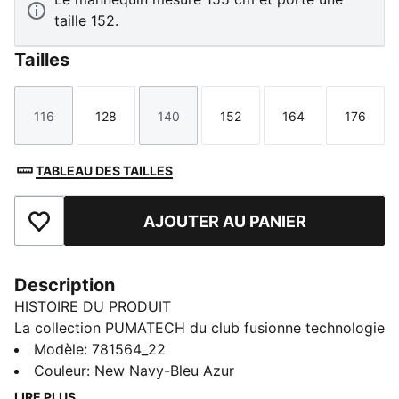
taille 152.
Tailles
116
128
140
152
164
176
Taille
Taille
Taille
Taille
Taille
Taille
TABLEAU DES TAILLES
AJOUTER AU PANIER
Ajouter aux favoris
Description
HISTOIRE DU PRODUIT
La collection PUMATECH du club fusionne technologie
de pointe et histoire du club. Conçue pour les fans
Modèle
:
781564_22
authentique, elle mise sur des matières innovantes et
Couleur
:
New Navy-Bleu Azur
des conceptions ingénieuses pour offrir des
LIRE PLUS