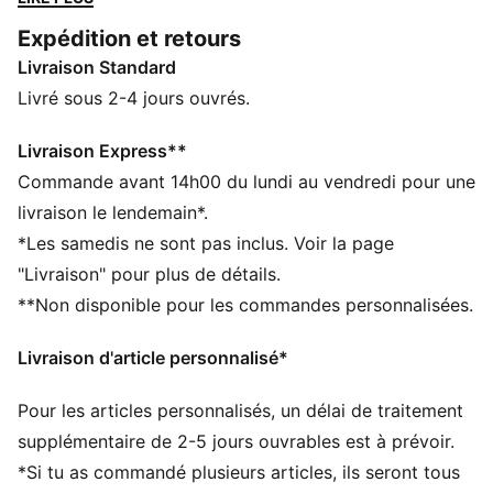
performances optimales. Confort, performance et
Expédition et retours
style assurés. Pour t’entraîner ou pour soutenir ton
Livraison Standard
équipe, cette ligne tire parti des meilleures innovations
de PUMA. Laisse-toi porter par la soif de victoire du
Livré sous 2-4 jours ouvrés.
club.
CARACTÉRISTIQUES + AVANTAGES
Livraison Express**
warmCELL : technologie respirante conçue pour
Commande avant 14h00 du lundi au vendredi pour une
piéger la chaleur à proximité de ton corps et te garder
livraison le lendemain*.
au chaud pendant tes activités
*Les samedis ne sont pas inclus. Voir la page
dryCELL : technologie ultra-technique qui évacue
"Livraison" pour plus de détails.
l’humidité de votre peau et vous aide à rester au sec
**Non disponible pour les commandes personnalisées.
et à l’aise durant l’exercice
Confectionné avec un minimum de 20 % de matériaux
Livraison d'article personnalisé*
recyclés
DÉTAILS
Pour les articles personnalisés, un délai de traitement
Coupe : Régulière
Matériau principal : Matière douce assurant la
supplémentaire de 2-5 jours ouvrables est à prévoir.
respirabilité et la légèreté
*Si tu as commandé plusieurs articles, ils seront tous