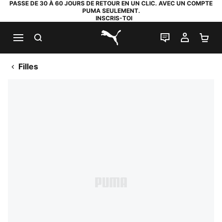
PASSE DE 30 À 60 JOURS DE RETOUR EN UN CLIC. AVEC UN COMPTE
PUMA SEULEMENT.
INSCRIS-TOI
RECHERCHE
LIVE CHAT
MON C
PA
PUMA.com
Filles