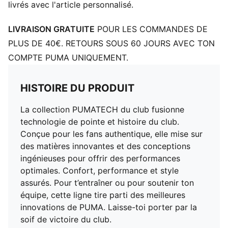
Longueur : Régulière
livrés avec l'article personnalisé.
Taille : moyen
Poches : Poche latérale
LIVRAISON GRATUITE
POUR LES COMMANDES DE
Logos du club et PUMA
PLUS DE 40€. RETOURS SOUS 60 JOURS AVEC TON
PUMA Enfant et Adolescent : recommandé pour les
COMPTE PUMA UNIQUEMENT.
enfants âgés de 8 à 16 ans
HISTOIRE DU PRODUIT
La collection PUMATECH du club fusionne
technologie de pointe et histoire du club.
Conçue pour les fans authentique, elle mise sur
des matières innovantes et des conceptions
ingénieuses pour offrir des performances
optimales. Confort, performance et style
assurés. Pour t’entraîner ou pour soutenir ton
équipe, cette ligne tire parti des meilleures
innovations de PUMA. Laisse-toi porter par la
soif de victoire du club.