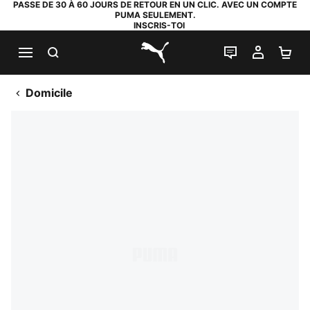
PASSE DE 30 À 60 JOURS DE RETOUR EN UN CLIC. AVEC UN COMPTE
PUMA SEULEMENT.
INSCRIS-TOI
RECHERCHE
LIVE CHAT
MON C
PA
PUMA.com
Domicile