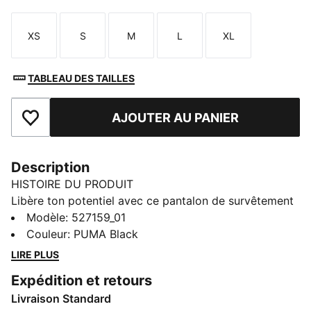
XS
S
M
L
XL
Taille
Taille
Taille
Taille
Taille
TABLEAU DES TAILLES
AJOUTER AU PANIER
Ajouter aux favoris
Description
HISTOIRE DU PRODUIT
Libère ton potentiel avec ce pantalon de survêtement
signé PUMA. Conçu pour des performances optimales,
Modèle
:
527159_01
il offre respirabilité, élasticité et rangement
Couleur
:
PUMA Black
fonctionnel. La taille élastique à cordons de serrage
LIRE PLUS
internes te permet de personnaliser le maintien. C’est
Expédition et retours
vraiment le compagnon idéal de toutes les aventures.
Livraison Standard
CARACTÉRISTIQUES + AVANTAGES