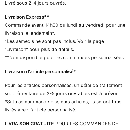
Confectionné avec un minimum de 50 % de matériaux
Livré sous 2-4 jours ouvrés.
recyclés
warmCELL : technologie respirante conçue pour
Livraison Express**
piéger la chaleur à proximité de ton corps et te garder
Commande avant 14h00 du lundi au vendredi pour une
au chaud pendant tes activités
livraison le lendemain*.
DÉTAILS
*Les samedis ne sont pas inclus. Voir la page
Coupe décontractée
"Livraison" pour plus de détails.
Tissu polaire
**Non disponible pour les commandes personnalisées.
Longueur normale
Taille mi-haute
Livraison d'article personnalisé*
Poche au niveau des coutures
Détails brandés PUMA
Pour les articles personnalisés, un délai de traitement
supplémentaire de 2-5 jours ouvrables est à prévoir.
*Si tu as commandé plusieurs articles, ils seront tous
livrés avec l'article personnalisé.
LIVRAISON GRATUITE
POUR LES COMMANDES DE