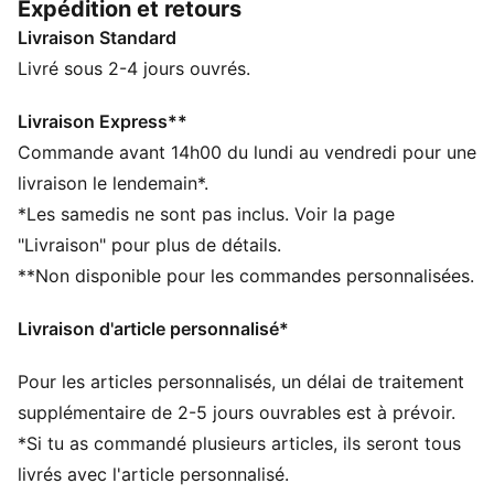
Expédition et retours
et son style mystérieux ou Pikachu pour son côté
Livraison Standard
électrique ?
CARACTÉRISTIQUES + AVANTAGES
Livré sous 2-4 jours ouvrés.
Fabriqué à partir de matériaux 100 % recyclés, hors
finitions et décorations
Livraison Express**
DÉTAILS
Commande avant 14h00 du lundi au vendredi pour une
Coupe : Décontractée
livraison le lendemain*.
Matière principale : Tissé
*Les samedis ne sont pas inclus. Voir la page
Taille élastiquée avec cordon de serrage intérieur
"Livraison" pour plus de détails.
Poignets élastiques
**Non disponible pour les commandes personnalisées.
Longueur : Régulière
Taille : moyen
Livraison d'article personnalisé*
Poches : Poche cargo
Détails co-brandés
Pour les articles personnalisés, un délai de traitement
PUMA Enfant et Adolescent : recommandé pour les
enfants âgés de 8 à 16 ans
supplémentaire de 2-5 jours ouvrables est à prévoir.
*Si tu as commandé plusieurs articles, ils seront tous
livrés avec l'article personnalisé.