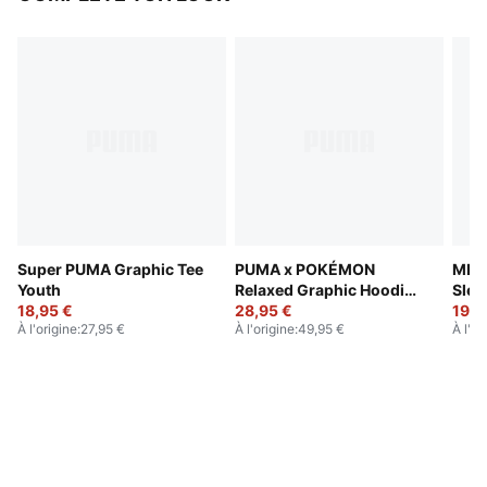
Super PUMA Graphic Tee
PUMA x POKÉMON
MID 
Youth
Relaxed Graphic Hoodie
Slee
18,95 €
Youth
28,95 €
19,9
À l'origine
:
27,95 €
À l'origine
:
49,95 €
À l'or