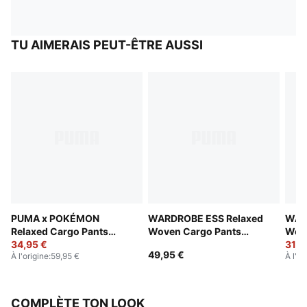
TU AIMERAIS PEUT-ÊTRE AUSSI
PUMA x POKÉMON
WARDROBE ESS Relaxed
WAR
Relaxed Cargo Pants
Woven Cargo Pants
Wove
Youth
34,95 €
Youth
Yout
31,9
49,95 €
À l'origine
:
59,95 €
À l'or
COMPLÈTE TON LOOK