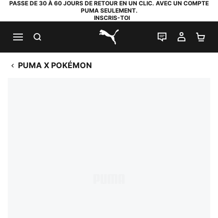
PASSE DE 30 À 60 JOURS DE RETOUR EN UN CLIC. AVEC UN COMPTE
PUMA SEULEMENT.
INSCRIS-TOI
RECHERCHE
LIVE CHAT
MON C
PA
PUMA.com
PUMA X POKÉMON