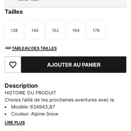
Tailles
128
140
152
164
176
Taille
Taille
Taille
Taille
Taille
TABLEAU DES TAILLES
AJOUTER AU PANIER
Ajouter aux favoris
Description
HISTOIRE DU PRODUIT
Choisis l’allié de tes prochaines aventures avec la
nouvelle collection PUMA x POKÉMON. Ce nouveau
Modèle
:
634943_87
drop insuffle toute la puissance des Pokémon à ton
Couleur
:
Alpine Snow
outfit avec des motifs Pokémon à afficher fièrement
LIRE PLUS
en journée comme en soirée. Tu kiffes plutôt Noctali