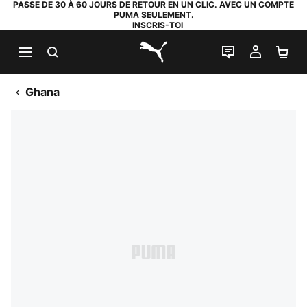
PASSE DE 30 À 60 JOURS DE RETOUR EN UN CLIC. AVEC UN COMPTE
PUMA SEULEMENT.
INSCRIS-TOI
RECHERCHE
LIVE CHAT
MON C
PA
PUMA.com
Ghana