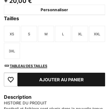
+
20,00 €
Personnaliser
Tailles
XS
S
M
L
XL
XXL
Taille
Taille
Taille
Taille
Taille
Taille
3XL
Taille
TABLEAU DES TAILLES
AJOUTER AU PANIER
Ajouter aux favoris
Description
HISTOIRE DU PRODUIT
Football et folklore sont réunis dans la nouvelle tenue