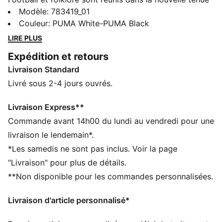
Home du Ghana. Avec un motif modene inspiré des
Modèle
:
783419_01
légendes entourant Kente, le tissu tissé emblématique
Couleur
:
PUMA White-PUMA Black
du pays, il apporte une belle touche de tradition à la
LIRE PLUS
sélection nationale des Black Stars. Conçu pour les
Expédition et retours
vrais fans, ce maillot Replica garde le même design
Livraison Standard
que celui porté en match, mais sa forme, ses détails et
ses matériaux sont plus décontractés. Un bijou pour
Livré sous 2-4 jours ouvrés.
les matchs comme pour ton outfit quotidien.
CARACTÉRISTIQUES + AVANTAGES
Livraison Express**
GESTION DE L’HUMIDITÉ : Les tissus techniques
Commande avant 14h00 du lundi au vendredi pour une
dryCELL évacuent l'humidité pour t’aider à rester à
livraison le lendemain*.
l'aise et au sec
*Les samedis ne sont pas inclus. Voir la page
Dans le cadre du programme RE:FIBRE, ce produit est
"Livraison" pour plus de détails.
composé d’au moins 95 % de matériaux recyclés à
**Non disponible pour les commandes personnalisées.
partir de déchets textiles et d’autres matériaux usagés
DÉTAILS
Livraison d'article personnalisé*
Coupe : Régulière
Matière principale : Jacquard double face