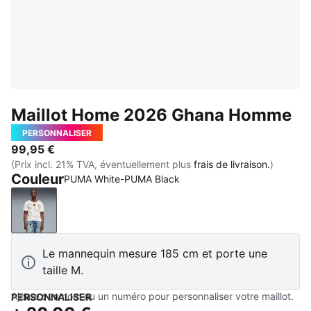
Maillot Home 2026 Ghana Homme
PERSONNALISER
99,95 €
(Prix incl. 21% TVA, éventuellement plus
frais de livraison.
)
Couleur
PUMA White-PUMA Black
PUMA White-PUMA Black
Le mannequin mesure 185 cm et porte une
taille M.
Ajoutez un nom ou un numéro pour personnaliser votre maillot.
PERSONNALISER