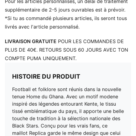
Pour les articles personnalisés, un délai de traitement
Col : Col rond
Manches courtes
supplémentaire de 2-5 jours ouvrables est à prévoir.
Logos du club et de PUMA à la poitrine
*Si tu as commandé plusieurs articles, ils seront tous
Panneaux en maille pour la ventilation
livrés avec l'article personnalisé.
LIVRAISON GRATUITE
POUR LES COMMANDES DE
PLUS DE 40€. RETOURS SOUS 60 JOURS AVEC TON
COMPTE PUMA UNIQUEMENT.
HISTOIRE DU PRODUIT
Football et folklore sont réunis dans la nouvelle
tenue Home du Ghana. Avec un motif modene
inspiré des légendes entourant Kente, le tissu
tissé emblématique du pays, il apporte une belle
touche de tradition à la sélection nationale des
Black Stars. Conçu pour les vrais fans, ce
maillot Replica garde le même design que celui