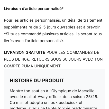
partir de déchets textiles et d’autres matériaux usagés
Livraison d'article personnalisé*
DÉTAILS
Coupe : Régulière
Pour les articles personnalisés, un délai de traitement
Matériau principal : Jacquard double face
Col : Col rond
supplémentaire de 2-5 jours ouvrables est à prévoir.
Manches courtes
*Si tu as commandé plusieurs articles, ils seront tous
Longueur : Régulière
livrés avec l'article personnalisé.
Logos du club et PUMA
LIVRAISON GRATUITE
POUR LES COMMANDES DE
PLUS DE 40€. RETOURS SOUS 60 JOURS AVEC TON
COMPTE PUMA UNIQUEMENT.
HISTOIRE DU PRODUIT
Montre ton soutien à l'Olympique de Marseille
avec le maillot Away officiel de la saison 25/26.
Ce maillot adopte un look audacieux et
moderne, avec une teinte foncée prédominante