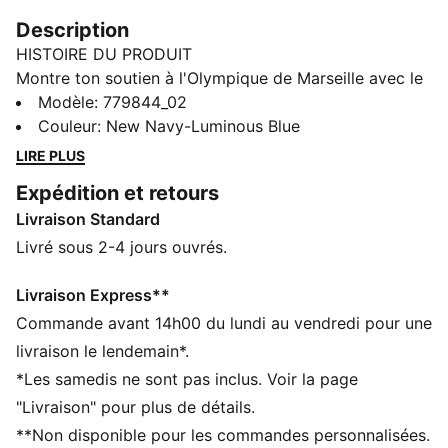
Description
HISTOIRE DU PRODUIT
Montre ton soutien à l'Olympique de Marseille avec le
maillot Away officiel de la saison 25/26. Ce maillot
Modèle
:
779844_02
adopte un look audacieux et moderne, avec une teinte
Couleur
:
New Navy-Luminous Blue
foncée prédominante et un motif numérique dans les
LIRE PLUS
tons de bleu sur le devant. Le logo PUMA Cat et
Expédition et retours
l'écusson du club sont bien visibles sur la poitrine.
Livraison Standard
Conçu avec la technologie dryCELL de PUMA, ce
maillot assure un confort optimal et des performances
Livré sous 2-4 jours ouvrés.
exceptionnelles. Tu restes au frais et au sec dans les
gradins comme sur le terrain.
Livraison Express**
CARACTÉRISTIQUES + AVANTAGES
Commande avant 14h00 du lundi au vendredi pour une
dryCELL : technologie ultra-technique qui évacue
livraison le lendemain*.
l’humidité de votre peau et vous aide à rester au sec
*Les samedis ne sont pas inclus. Voir la page
et à l’aise durant l’exercice
"Livraison" pour plus de détails.
Dans le cadre du programme RE:FIBRE, ce produit est
**Non disponible pour les commandes personnalisées.
composé d’au moins 95 % de matériaux recyclés à