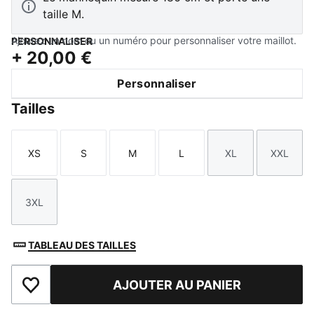
taille M.
Ajoutez un nom ou un numéro pour personnaliser votre maillot.
PERSONNALISER
+
20,00 €
Personnaliser
Tailles
XS
S
M
L
XL
XXL
Taille
Taille
Taille
Taille
Taille
Taille
3XL
Taille
TABLEAU DES TAILLES
AJOUTER AU PANIER
Ajouter aux favoris