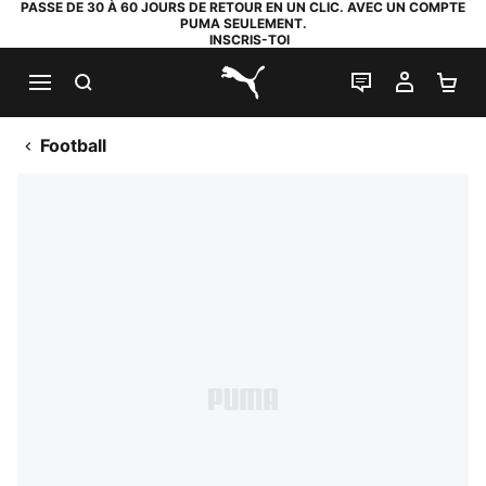
PASSE DE 30 À 60 JOURS DE RETOUR EN UN CLIC. AVEC UN COMPTE
PUMA SEULEMENT.
INSCRIS-TOI
RECHERCHE
LIVE CHAT
MON C
PA
PUMA.com
Football