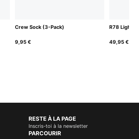
Crew Sock (3-Pack)
R78 Lightwi
9,95 €
49,95 €
RESTE À LA PAGE
Inscris-toi à la newsletter
PARCOURIR