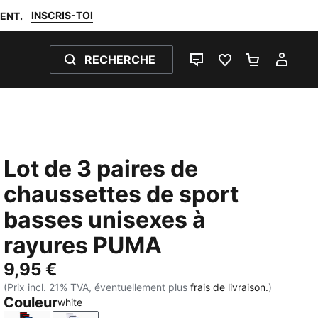
INSCRIS-TOI
ENT.
RECHERCHE
LIVE CHAT
FAVORIS 0
PANIER 0
MON
Lot de 3 paires de
chaussettes de sport
basses unisexes à
rayures PUMA
9,95 €
(Prix incl. 21% TVA, éventuellement plus
frais de livraison.
)
Couleur
white