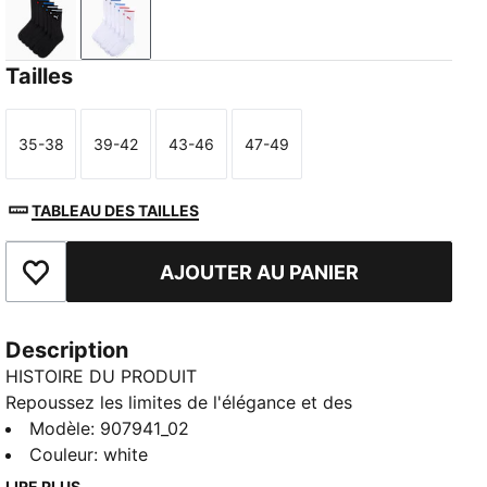
black
white
Tailles
35-38
39-42
43-46
47-49
Taille
Taille
Taille
Taille
TABLEAU DES TAILLES
AJOUTER AU PANIER
Ajouter aux favoris
Description
HISTOIRE DU PRODUIT
Repoussez les limites de l'élégance et des
performances sportives. Avec ces chaussettes de
Modèle
:
907941_02
sport basses à rayures, affichez un style tendance en
Couleur
:
white
ville ou dans la salle de sport. Ces chaussettes de
LIRE PLUS