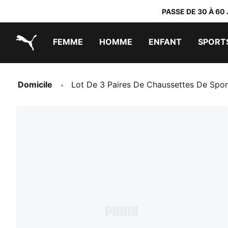
PASSE DE 30 À 60
FEMME
HOMME
ENFANT
SPORT
PUMA.com
PUMA x TRANSFORMERS
PUMA x DORA THE EXPLORER
Chaussures faciles à enfiler
Vêtements à moins de 40 €
Domicile
Lot De 3 Paires De Chaussettes De Spo