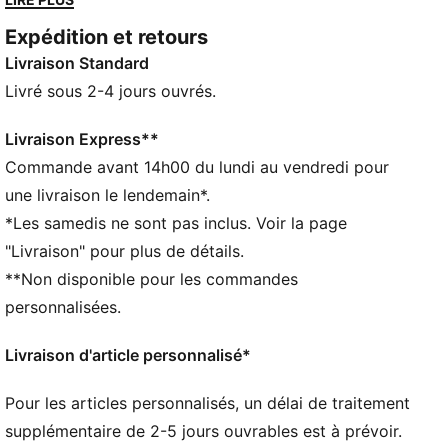
sport pour homme et femme vous assurent une
Expédition et retours
rapidité inégalée.
Livraison Standard
CARACTÉRISTIQUES + AVANTAGES
Coton doux et toucher agréable
Livré sous 2-4 jours ouvrés.
Talon véritable pour un ajustement parfait
Semelle rembourrée pour un confort accru
Livraison Express**
Couture plate au niveau des orteils pour éviter les
Commande avant 14h00 du lundi au vendredi pour
irritations
une livraison le lendemain*.
DÉTAILS
*Les samedis ne sont pas inclus. Voir la page
Un coton doux pour une sensation de confort
"Livraison" pour plus de détails.
Design de talon marqué pour un ajustement parfait
**Non disponible pour les commandes
Semelle matelassée pour plus de confort.
Couture plate au bout du pied pour éviter les
personnalisées.
irritations
Éléments de marque PUMA
Livraison d'article personnalisé*
Pour les articles personnalisés, un délai de traitement
supplémentaire de 2-5 jours ouvrables est à prévoir.