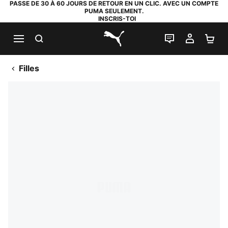
PASSE DE 30 À 60 JOURS DE RETOUR EN UN CLIC. AVEC UN COMPTE
PUMA SEULEMENT.
INSCRIS-TOI
RECHERCHE
LIVE CHAT
MON C
PA
PUMA.com
Filles