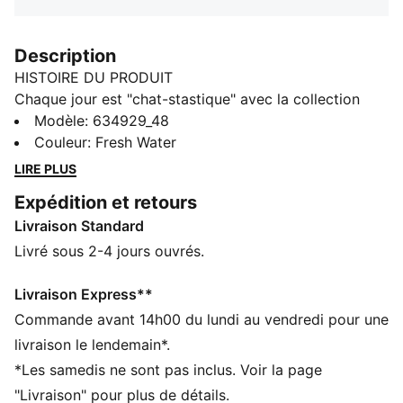
Description
HISTOIRE DU PRODUIT
Chaque jour est "chat-stastique" avec la collection
PUMA x GABBY ET LA MAISON MAGIQUE. Les petits
Modèle
:
634929_48
fans de la série vont craquer pour cette version
Couleur
:
Fresh Water
"Gabbifiée" de nos styles du quotidien, avec des
LIRE PLUS
gribouillages faits main, des tons pastels ultra frais et
Expédition et retours
une vibe DIY. Prêt à faire un malheur dans la cour de
Livraison Standard
récré, ce legging est un modèle confortable complété
par des détails pailletés et un joli motif de la maison
Livré sous 2-4 jours ouvrés.
magique de Gabby.
CARACTÉRISTIQUES + AVANTAGES
Livraison Express**
Confectionné avec un minimum de 20 % de coton
Commande avant 14h00 du lundi au vendredi pour une
recyclé
livraison le lendemain*.
DÉTAILS
*Les samedis ne sont pas inclus. Voir la page
Coupe : Serrée
"Livraison" pour plus de détails.
Matière principale : Jersey simple