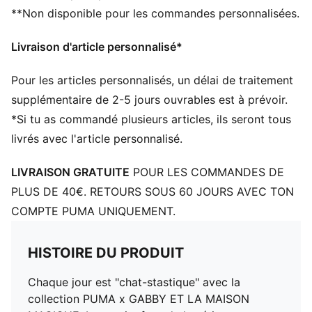
**Non disponible pour les commandes personnalisées.
Taille élastique
Longueur : Régulière
Livraison d'article personnalisé*
Taille : Haute
Motif de la maison de Gabby
Pour les articles personnalisés, un délai de traitement
Détails co-brandés avec des paillettes
PUMA Enfant : recommandé pour les enfants de
supplémentaire de 2-5 jours ouvrables est à prévoir.
4 à 8 ans
*Si tu as commandé plusieurs articles, ils seront tous
livrés avec l'article personnalisé.
LIVRAISON GRATUITE
POUR LES COMMANDES DE
PLUS DE 40€. RETOURS SOUS 60 JOURS AVEC TON
COMPTE PUMA UNIQUEMENT.
HISTOIRE DU PRODUIT
Chaque jour est "chat-stastique" avec la
collection PUMA x GABBY ET LA MAISON