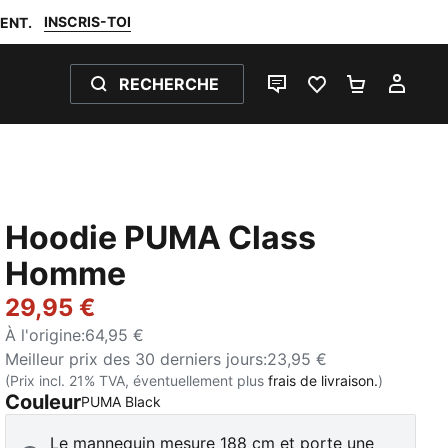
INSCRIS-TOI
ENT.
RECHERCHE
LIVE CHAT
FAVORIS 0
PANIER 0
MON
Hoodie PUMA Class
Homme
29,95 €
À l'origine
:
64,95 €
Meilleur prix des 30 derniers jours
:
23,95 €
(Prix incl. 21% TVA, éventuellement plus
frais de livraison.
)
Couleur
:
Épuisé
PUMA Black
Le mannequin mesure 188 cm et porte une