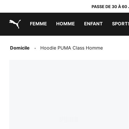
PASSE DE 30 À 60
FEMME
HOMME
ENFANT
SPORT
PUMA.com
PUMA x TRANSFORMERS
PUMA x DORA THE EXPLORER
Chaussures faciles à enfiler
Vêtements à moins de 40 €
Domicile
Hoodie PUMA Class Homme