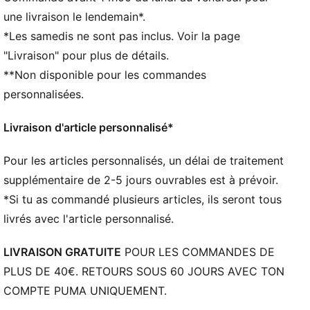
Coupe régulière
une livraison le lendemain*.
Capuche avec cordon de serrage
*Les samedis ne sont pas inclus. Voir la page
Poignets et ourlet côtelés
"Livraison" pour plus de détails.
Parfait pour les sorties entre amis ou les week-ends
**Non disponible pour les commandes
de détente
Détails brandés PUMA
personnalisées.
Livraison d'article personnalisé*
Pour les articles personnalisés, un délai de traitement
supplémentaire de 2-5 jours ouvrables est à prévoir.
*Si tu as commandé plusieurs articles, ils seront tous
livrés avec l'article personnalisé.
LIVRAISON GRATUITE
POUR LES COMMANDES DE
PLUS DE 40€. RETOURS SOUS 60 JOURS AVEC TON
COMPTE PUMA UNIQUEMENT.