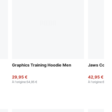
Graphics Training Hoodie Men
Jaws Core B
29,95 €
42,95 €
À l'origine
:
54,95 €
À l'origine
:
69,95 