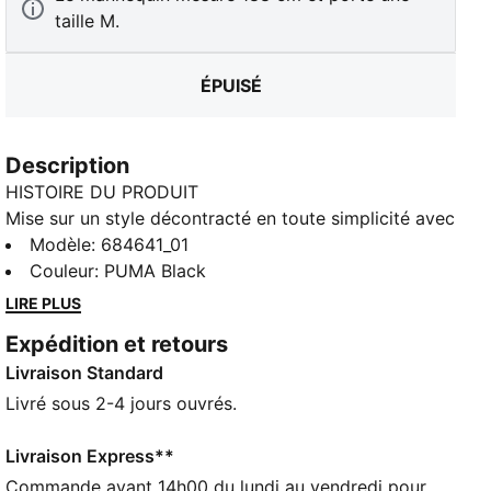
taille M.
ÉPUISÉ
Description
HISTOIRE DU PRODUIT
Mise sur un style décontracté en toute simplicité avec
ce sweat à capuche PUMA au look vintage. Doté d'un
Modèle
:
684641_01
motif imprimé en caoutchouc, d'un fini délavé et
Couleur
:
PUMA Black
d'une capuche réglable, il est parfait pour les sorties
LIRE PLUS
entre amis. Les poignets et l'ourlet côtelés apportent
Expédition et retours
un fini soigné. Laisse-toi porter par la vibe et captive
Livraison Standard
tous les regards.
CARACTÉRISTIQUES + AVANTAGES
Livré sous 2-4 jours ouvrés.
Confectionné avec un minimum de 50 % de matériaux
recyclés
Livraison Express**
DÉTAILS
Commande avant 14h00 du lundi au vendredi pour