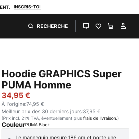
INSCRIS-TOI
ENT.
RECHERCHE
LIVE CHAT
FAVORIS 0
PANIER 0
MON
Hoodie GRAPHICS Super
PUMA Homme
34,95 €
À l'origine
:
74,95 €
Meilleur prix des 30 derniers jours
:
37,95 €
(Prix incl. 21% TVA, éventuellement plus
frais de livraison.
)
Couleur
:
Épuisé
PUMA Black
Le mannequin mesure 186 cm et porte une