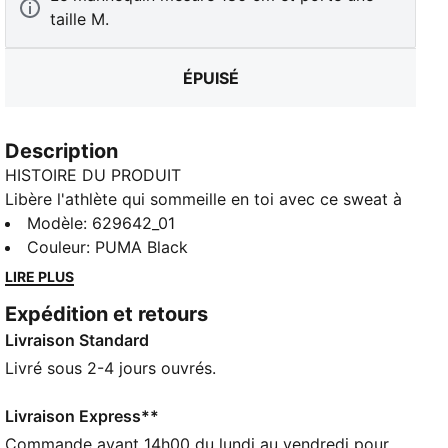
taille M.
ÉPUISÉ
Description
HISTOIRE DU PRODUIT
Libère l'athlète qui sommeille en toi avec ce sweat à
capuche PUMA. Il présent des motifs audacieux en
Modèle
:
629642_01
semi-caoutchouc sur la poitrine et le dos, un cordon
Couleur
:
PUMA Black
de serrage ton sur ton et une poche kangourou. C’est
LIRE PLUS
le modèle parfait pour les personnes en quête de
Expédition et retours
style et de confort à chaque foulée.
Livraison Standard
CARACTÉRISTIQUES + AVANTAGES
Confectionné avec un minimum de 20 % de coton
Livré sous 2-4 jours ouvrés.
recyclé
DÉTAILS
Livraison Express**
Coupe régulière
Commande avant 14h00 du lundi au vendredi pour