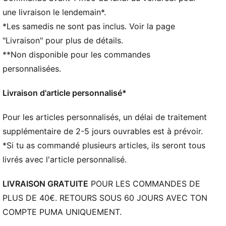
Tissu éponge
une livraison le lendemain*.
Longueur standard
*Les samedis ne sont pas inclus. Voir la page
Modèle à capuche
"Livraison" pour plus de détails.
Manches longues
**Non disponible pour les commandes
Détails de marque PUMA
personnalisées.
Livraison d'article personnalisé*
Pour les articles personnalisés, un délai de traitement
supplémentaire de 2-5 jours ouvrables est à prévoir.
*Si tu as commandé plusieurs articles, ils seront tous
livrés avec l'article personnalisé.
LIVRAISON GRATUITE
POUR LES COMMANDES DE
PLUS DE 40€. RETOURS SOUS 60 JOURS AVEC TON
COMPTE PUMA UNIQUEMENT.