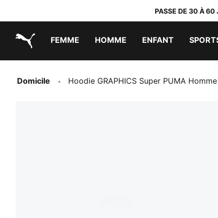
PASSE DE 30 À 60
FEMME
HOMME
ENFANT
SPORT
PUMA.com
PUMA x TRANSFORMERS
PUMA x DORA THE EXPLORER
Chaussures faciles à enfiler
Vêtements à moins de 40 €
Domicile
Hoodie GRAPHICS Super PUMA Homme