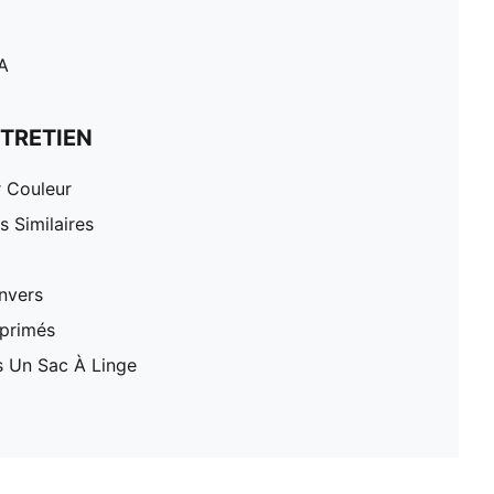
A
TRETIEN
r Couleur
 Similaires
nvers
mprimés
 Un Sac À Linge