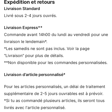
Expédition et retours
CARACTÉRISTIQUES + AVANTAGES
Livraison Standard
GESTION DE L’HUMIDITÉ : Les tissus techniques
dryCELL évacuent l'humidité pour t’aider à rester à
Livré sous 2-4 jours ouvrés.
l'aise et au sec
Confectionné à partir de matériaux 100 % recyclés,
Livraison Express**
hors finitions et décorations
Commande avant 14h00 du lundi au vendredi pour une
DÉTAILS
livraison le lendemain*.
Coupe : Serrée
*Les samedis ne sont pas inclus. Voir la page
Matière principale : Tricot
"Livraison" pour plus de détails.
Col : Col rond
**Non disponible pour les commandes personnalisées.
Manches longues
Logos du club et PUMA
Livraison d'article personnalisé*
Pour les articles personnalisés, un délai de traitement
supplémentaire de 2-5 jours ouvrables est à prévoir.
*Si tu as commandé plusieurs articles, ils seront tous
livrés avec l'article personnalisé.