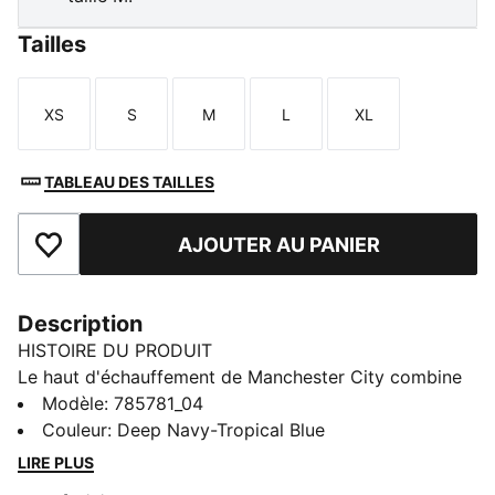
Tailles
XS
S
M
L
XL
Taille
Taille
Taille
Taille
Taille
TABLEAU DES TAILLES
AJOUTER AU PANIER
Ajouter aux favoris
Description
HISTOIRE DU PRODUIT
Le haut d'échauffement de Manchester City combine
le style légendaire du club avec un design axé sur la
Modèle
:
785781_04
performance. Que tu te prépares pour le match ou que
Couleur
:
Deep Navy-Tropical Blue
tu affiches tes couleurs en ville, ce haut te permet de
LIRE PLUS
représenter pleinement ton club préféré.