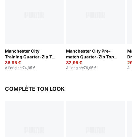
Manchester City
Manchester City Pre-
Manc
Training Quarter-Zip Top
match Quarter-Zip Top
Dril
Men
36,95 €
Men
32,95 €
29,9
À l'origine
:
74,95 €
À l'origine
:
79,95 €
À l'or
COMPLÈTE TON LOOK