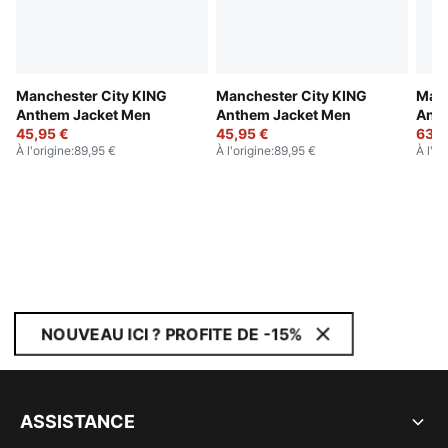
Manchester City KING
Manchester City KING
Manc
Anthem Jacket Men
Anthem Jacket Men
Anth
45,95 €
45,95 €
63,9
À l'origine
:
89,95 €
À l'origine
:
89,95 €
À l'or
NOUVEAU ICI ? PROFITE DE -15%
ASSISTANCE