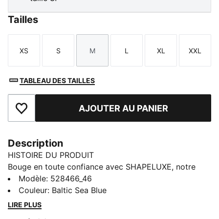
Tailles
XS
S
M
L
XL
XXL
Taille
Taille
Taille
Taille
Taille
Taille
TABLEAU DES TAILLES
AJOUTER AU PANIER
Ajouter aux favoris
Description
HISTOIRE DU PRODUIT
Bouge en toute confiance avec SHAPELUXE, notre
collection de sport pour femmes la plus haut de
Modèle
:
528466_46
gamme. Fabriqués avec la technologie innovante
Couleur
:
Baltic Sea Blue
LUXFIT pour une sensation de douceur et de seconde
LIRE PLUS
peau, ces modèles performants t'accompagnent à