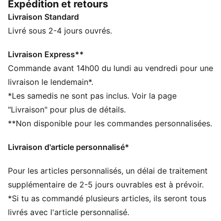
Expédition et retours
chaque répétition, course et récupération. Que tu ailles
Livraison Standard
à la salle de sport ou que tu t'entraînes pour une
course de fitness, SHAPELUXE offre un maintien aussi
Livré sous 2-4 jours ouvrés.
beau que confortable.
CARACTÉRISTIQUES + AVANTAGES
Livraison Express**
GESTION DE L’HUMIDITÉ : Les tissus techniques
Commande avant 14h00 du lundi au vendredi pour une
dryCELL évacuent l'humidité pour t’aider à rester à
livraison le lendemain*.
l'aise et au sec
*Les samedis ne sont pas inclus. Voir la page
Confectionné avec un minimum de 50 % de matériaux
"Livraison" pour plus de détails.
recyclés
**Non disponible pour les commandes personnalisées.
DÉTAILS
Coupe : Moulante
Livraison d'article personnalisé*
Matière principale : Interlock
Confectionné dans un tissu de soutien doux et lisse
Pour les articles personnalisés, un délai de traitement
avec compression ajustée
Col : Col rond
supplémentaire de 2-5 jours ouvrables est à prévoir.
Sans manches
*Si tu as commandé plusieurs articles, ils seront tous
Design dos nageur
livrés avec l'article personnalisé.
Longueur : Raccourci