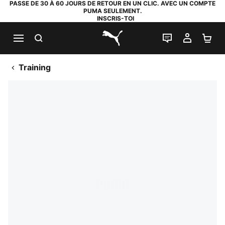
PASSE DE 30 À 60 JOURS DE RETOUR EN UN CLIC. AVEC UN COMPTE
PUMA SEULEMENT.
INSCRIS-TOI
RECHERCHE
LIVE CHAT
MON C
PA
PUMA.com
Training