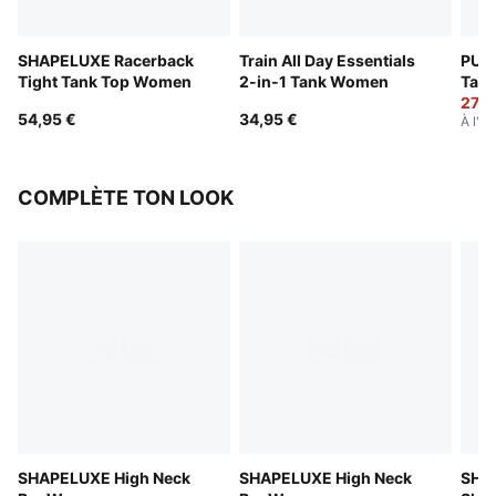
SHAPELUXE Racerback
Train All Day Essentials
PUMA
Tight Tank Top Women
2-in-1 Tank Women
Tan
27,9
54,95 €
34,95 €
À l'or
COMPLÈTE TON LOOK
SHAPELUXE High Neck
SHAPELUXE High Neck
SHAP