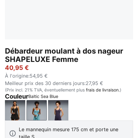
Débardeur moulant à dos nageur
SHAPELUXE Femme
40,95 €
À l'origine
:
54,95 €
Meilleur prix des 30 derniers jours
:
27,95 €
(Prix incl. 21% TVA, éventuellement plus
frais de livraison.
)
Couleur
Baltic Sea Blue
PUMA Black
Baltic Sea Blue
Deep Plum
Le mannequin mesure 175 cm et porte une
taille S.