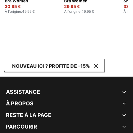
Bra Women
Bra Women
Shor
30,95 €
29,95 €
33,9
À l'origine
:
49,95 €
À l'origine
:
49,95 €
À l'or
NOUVEAU ICI ? PROFITE DE -15%
ASSISTANCE
À PROPOS
RESTE À LA PAGE
PARCOURIR