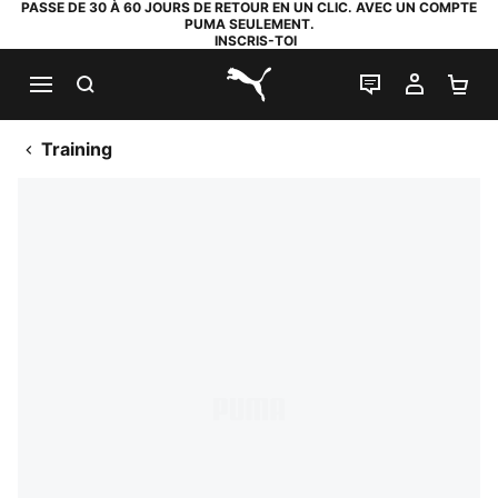
PASSE DE 30 À 60 JOURS DE RETOUR EN UN CLIC. AVEC UN COMPTE
PUMA SEULEMENT.
INSCRIS-TOI
RECHERCHE
LIVE CHAT
MON C
PA
PUMA.com
Training