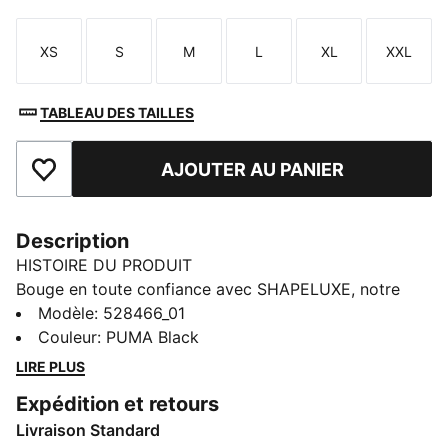
XS
S
M
L
XL
XXL
Taille
Taille
Taille
Taille
Taille
Taille
TABLEAU DES TAILLES
AJOUTER AU PANIER
Ajouter aux favoris
Description
HISTOIRE DU PRODUIT
Bouge en toute confiance avec SHAPELUXE, notre
collection de sport pour femmes la plus haut de
Modèle
:
528466_01
gamme. Fabriqués avec la technologie innovante
Couleur
:
PUMA Black
LUXFIT pour une sensation de douceur et de seconde
LIRE PLUS
peau, ces modèles performants t'accompagnent à
Expédition et retours
chaque répétition, course et récupération. Que tu ailles
Livraison Standard
à la salle de sport ou que tu t'entraînes pour une