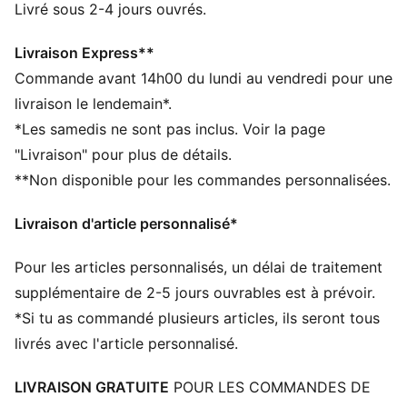
course de fitness, SHAPELUXE offre un maintien aussi
Livré sous 2-4 jours ouvrés.
beau que confortable.
CARACTÉRISTIQUES + AVANTAGES
Livraison Express**
GESTION DE L’HUMIDITÉ : Les tissus techniques
Commande avant 14h00 du lundi au vendredi pour une
dryCELL évacuent l'humidité pour t’aider à rester à
livraison le lendemain*.
l'aise et au sec
*Les samedis ne sont pas inclus. Voir la page
Confectionné avec un minimum de 50 % de matériaux
"Livraison" pour plus de détails.
recyclés
**Non disponible pour les commandes personnalisées.
DÉTAILS
Coupe : Moulante
Livraison d'article personnalisé*
Matière principale : Interlock
Confectionné dans un tissu de soutien doux et lisse
Pour les articles personnalisés, un délai de traitement
avec compression ajustée
Col : Col rond
supplémentaire de 2-5 jours ouvrables est à prévoir.
Sans manches
*Si tu as commandé plusieurs articles, ils seront tous
Design dos nageur
livrés avec l'article personnalisé.
Longueur : Raccourci
LIVRAISON GRATUITE
POUR LES COMMANDES DE