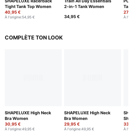
SHAPELUXE Racerback
Train All Day Essentials
PUMA
Tight Tank Top Women
2-in-1 Tank Women
Tan
40,95 €
27,9
34,95 €
À l'origine
:
54,95 €
À l'or
COMPLÈTE TON LOOK
SHAPELUXE High Neck
SHAPELUXE High Neck
SHAP
Bra Women
Bra Women
Shor
30,95 €
29,95 €
33,9
À l'origine
:
49,95 €
À l'origine
:
49,95 €
À l'or