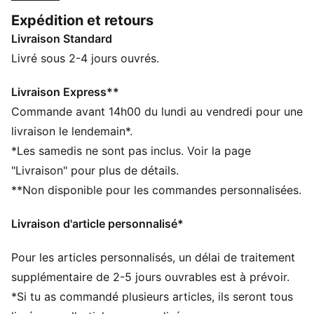
athlètes HYROX. Que tu te prépares pour ton premier
Expédition et retours
événement HYROX ou que tu cherches à pulvériser ton
Livraison Standard
record personnel, chaque modèle de cette collection
est taillé pour encaisser l'intensité de cette
Livré sous 2-4 jours ouvrés.
compétition hors norme.
CARACTÉRISTIQUES + AVANTAGES
Livraison Express**
dryCELL : la technologie PUMA évacue l’humidité du
Commande avant 14h00 du lundi au vendredi pour une
corps pour te protéger de la transpiration pendant tes
livraison le lendemain*.
activités
*Les samedis ne sont pas inclus. Voir la page
Confectionné avec un minimum de 30 % de matériaux
"Livraison" pour plus de détails.
recyclés
**Non disponible pour les commandes personnalisées.
DÉTAILS
Coupe : Moulante
Livraison d'article personnalisé*
Matériau principal : tissu côtelé
Col : Col rond
Pour les articles personnalisés, un délai de traitement
Sans manches
Longueur : Raccourci
supplémentaire de 2-5 jours ouvrables est à prévoir.
Poches : poche intérieure pour téléphone à l'avant
*Si tu as commandé plusieurs articles, ils seront tous