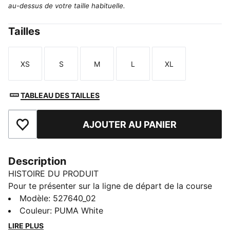
au-dessus de votre taille habituelle.
Tailles
XS
S
M
L
XL
Taille
Taille
Taille
Taille
Taille
TABLEAU DES TAILLES
AJOUTER AU PANIER
Ajouter aux favoris
Description
HISTOIRE DU PRODUIT
Pour te présenter sur la ligne de départ de la course
fitness ultime, il te faut un équipement de pointe. La
Modèle
:
527640_02
collaboration PUMA x HYROX est de retour avec de
Couleur
:
PUMA White
nouveaux modèles spécialement conçus pour les
LIRE PLUS