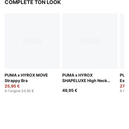
COMPLÈTE TON LOOK
PUMA x HYROX MOVE
PUMA x HYROX
PUM
Strappy Bra
SHAPELUXE High Neck
Esse
25,95 €
Bra Women
Wom
27,9
49,95 €
À l'origine
:
34,95 €
À l'or