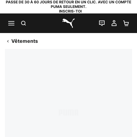
PASSE DE 30 À 60 JOURS DE RETOUR EN UN CLIC. AVEC UN COMPTE
PUMA SEULEMENT.
INSCRIS-TOI
RECHERCHE
LIVE CHAT
MON C
PA
PUMA.com
Vêtements