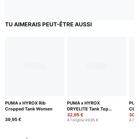
TU AIMERAIS PEUT-ÊTRE AUSSI
PUMA x HYROX Rib
PUMA x HYROX
PUM
Cropped Tank Women
DRYELITE Tank Top
CLO
Women
32,95 €
The
30,9
39,95 €
À l'origine
:
49,95 €
À l'or
Wom