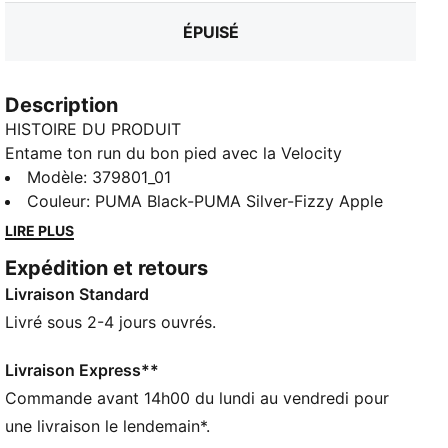
ÉPUISÉ
Description
HISTOIRE DU PRODUIT
Entame ton run du bon pied avec la Velocity
NITRO™ 3, la chaussure incontournable de PUMA
Modèle
:
379801_01
dotée de l’amorti à mousse NITRO™. Un style élégant,
Couleur
:
PUMA Black-PUMA Silver-Fizzy Apple
un confort exceptionnel et une hauteur légèrement
LIRE PLUS
plus élevée en font la paire d’entraînement
Expédition et retours
polyvalente idéale. Des courtes distances aux
Livraison Standard
longues courses, cette chaussure t’offre souplesse et
amorti à chaque foulée. Équipée d’une membrane
Livré sous 2-4 jours ouvrés.
GTX Invisible à la fois imperméable, coupe-vent et
respirante, cette tige te gardera au sec à tout
Livraison Express**
moment. Goûte à un confort inégalé et à des
Commande avant 14h00 du lundi au vendredi pour
performances incomparables avec la Velocity 3.
une livraison le lendemain*.
CARACTÉRISTIQUES + AVANTAGES