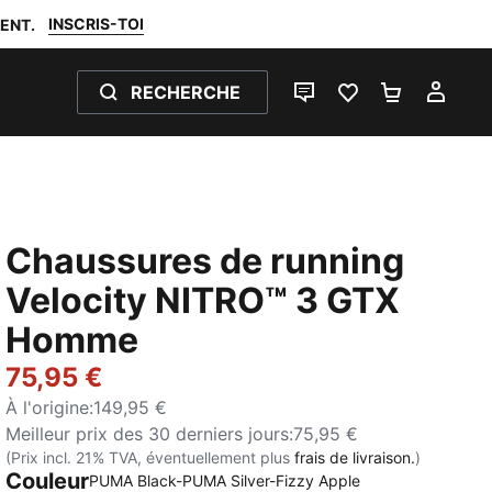
INSCRIS-TOI
ENT.
RECHERCHE
LIVE CHAT
FAVORIS 0
PANIER 0
MON
Chaussures de running
Velocity NITRO™ 3 GTX
Homme
75,95 €
À l'origine
:
149,95 €
Meilleur prix des 30 derniers jours
:
75,95 €
(Prix incl. 21% TVA, éventuellement plus
frais de livraison.
)
Couleur
:
Épuisé
PUMA Black-PUMA Silver-Fizzy Apple