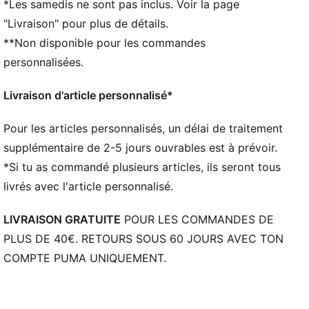
*Les samedis ne sont pas inclus. Voir la page
La tige des chaussures est composée d’au moins
"Livraison" pour plus de détails.
20 % de matériaux recyclés
**Non disponible pour les commandes
Mousse NITRO™ : mousse injectée d’azote, conçue
pour offrir un maximum de réactivité et d’amorti, en
personnalisées.
toute légèreté
PUMAGRIP : composé de caoutchouc de
Livraison d'article personnalisé*
performance durable conçu pour une traction sur
toutes les surfaces
Pour les articles personnalisés, un délai de traitement
Mousse NITRO™ : mousse injectée d’azote, conçue
supplémentaire de 2-5 jours ouvrables est à prévoir.
pour offrir un maximum de réactivité et d’amorti, en
*Si tu as commandé plusieurs articles, ils seront tous
toute légèreté
livrés avec l'article personnalisé.
DÉTAILS
Coupe régulière
LIVRAISON GRATUITE
POUR LES COMMANDES DE
Tige en GORE-TEX
PLUS DE 40€. RETOURS SOUS 60 JOURS AVEC TON
Hauteur de semelle : 36 mm/26 mm
COMPTE PUMA UNIQUEMENT.
Poids : 282 g (taille EU 42)
Dénivelé talon-pointe : 10 mm
Recommandé pour : pronateurs neutres