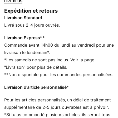
LIRE PLUS
l'abrasion pour une adhérence ultime : elles ne
Expédition et retours
manquent pas d’atout ! La cage interne en suède
Livraison Standard
assure stabilité et soutien à chaque foulée. Dénivelé
positif ou négatif, plus rien ne t’effraie.
Livré sous 2-4 jours ouvrés.
CARACTÉRISTIQUES + AVANTAGES
CMEVA : EVA moulé par injection de PUMA offrant
Livraison Express**
plus de légèreté
Commande avant 14h00 du lundi au vendredi pour une
DÉTAILS
livraison le lendemain*.
Coupe large
*Les samedis ne sont pas inclus. Voir la page
Tige en textile
"Livraison" pour plus de détails.
Fermeture à lacets
**Non disponible pour les commandes personnalisées.
Recommandé pour : pronateurs neutres
Détails brandés PUMA
Livraison d'article personnalisé*
Pour les articles personnalisés, un délai de traitement
supplémentaire de 2-5 jours ouvrables est à prévoir.
*Si tu as commandé plusieurs articles, ils seront tous