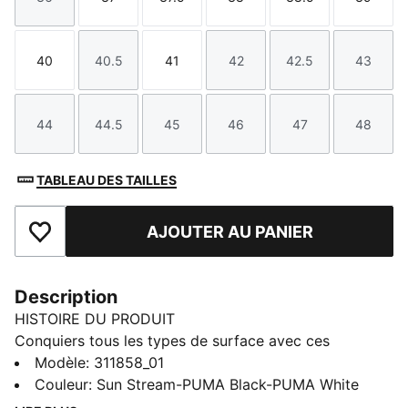
Taille
Taille
Taille
Taille
Taille
Taille
40
40.5
41
42
42.5
43
Taille
Taille
Taille
Taille
Taille
Taille
44
44.5
45
46
47
48
Taille
Taille
Taille
Taille
Taille
Taille
TABLEAU DES TAILLES
AJOUTER AU PANIER
Ajouter aux favoris
Description
HISTOIRE DU PRODUIT
Conquiers tous les types de surface avec ces
chaussures de running dynamiques signées PUMA.
Modèle
:
311858_01
Mesh léger et respirant, semelle intermédiaire en EVA
Couleur
:
Sun Stream-PUMA Black-PUMA White
offrant un amorti confortable et crampons résistants à