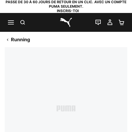
PASSE DE 30 À 60 JOURS DE RETOUR EN UN CLIC. AVEC UN COMPTE
PUMA SEULEMENT.
INSCRIS-TOI
RECHERCHE
LIVE CHAT
MON C
PA
PUMA.com
Running