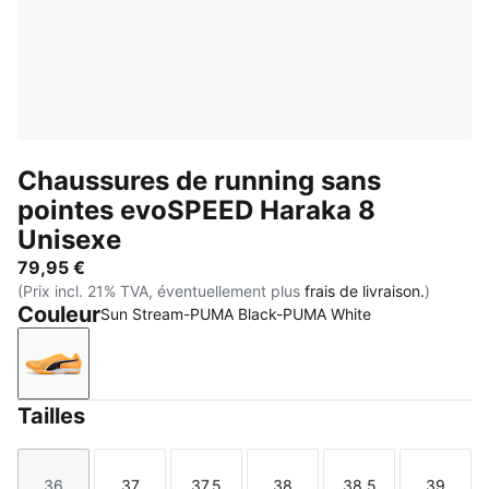
Chaussures de running sans
pointes evoSPEED Haraka 8
Unisexe
79,95 €
(Prix incl. 21% TVA, éventuellement plus
frais de livraison.
)
Couleur
Sun Stream-PUMA Black-PUMA White
Sun Stream-PUMA Black-PUMA White
Tailles
36
37
37.5
38
38.5
39